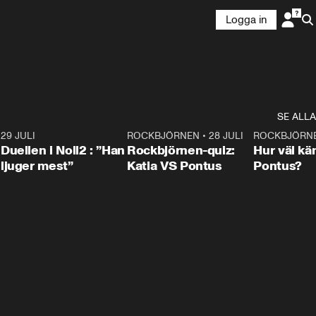
Logga in
SE ALLA
9
29 JULI
0:47
ROCKBJÖRNEN
•
28 JULI
0:15
ROCKBJÖRN
Duellen i Noll2 : ”Han
Rockbjörnen-quiz:
Hur väl kä
ljuger mest”
Katia VS Pontus
Pontus?