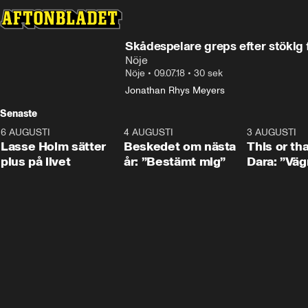
Skådespelare greps efter stökig 
Nöje
Nöje
•
09.07.18
•
30 sek
Jonathan Rhys Meyers
Senaste
6 AUGUSTI
1:04
4 AUGUSTI
0:24
3 AUGUSTI
Lasse Holm sätter
Beskedet om nästa
This or th
plus på livet
år: ”Bestämt mig”
Dara: ”Väg