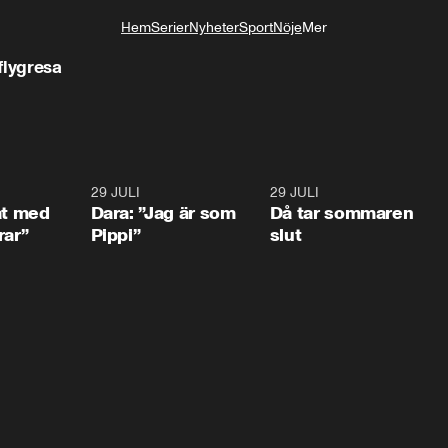
Hem
Serier
Nyheter
Sport
Nöje
Mer
Livsstil
flygresa
1:02
29 JULI
0:41
29 JULI
0:3
at med
Dara: ”Jag är som
Då tar sommaren
rar”
Pippi”
slut