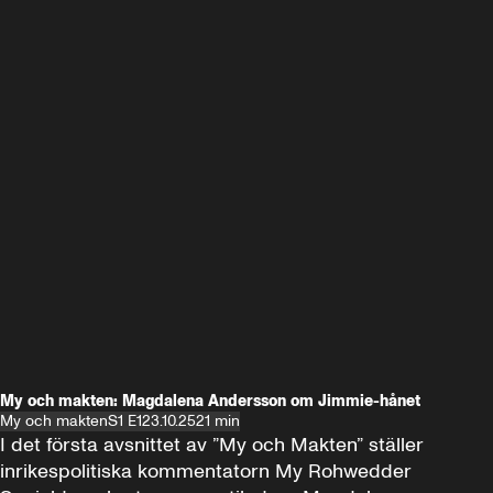
My och makten: Magdalena Andersson om Jimmie-hånet
My och makten
S1 E1
23.10.25
21 min
I det första avsnittet av ”My och Makten” ställer 
inrikespolitiska kommentatorn My Rohwedder 