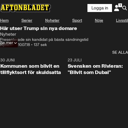
Logga in
Hem
Serier
Nyheter
Sport
Nöje
Livsstil
Här utser Trump sin nya domare
Nyheter
Presenterade sin kandidat på bästa sändningstid
Se mer
Nyheter
•
10.07.18
•
137 sek
SE ALLA
30 JUNI
1:24
23 JULI
Kommunen som blivit en
Svensken om Rivieran:
tillflyktsort för skuldsatta
"Blivit som Dubai"