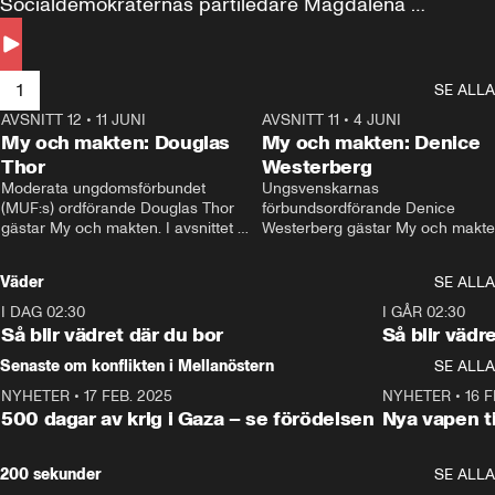
Socialdemokraternas partiledare Magdalena 
Andersson till svars.
1
SE ALLA
AVSNITT 12
•
11 JUNI
26:27
AVSNITT 11
•
4 JUNI
2
My och makten: Douglas
My och makten: Denice
Thor
Westerberg
Moderata ungdomsförbundet 
Ungsvenskarnas 
(MUF:s) ordförande Douglas Thor 
förbundsordförande Denice 
gästar My och makten. I avsnittet 
Westerberg gästar My och makten.
diskuteras tonårsutvisningarna och 
avsnittet diskuteras migrationsfrå
hur Moderaterna ska locka väljare till 
och hur SD ska locka kvinnliga 
Väder
SE ALLA
valet i höst. 
väljare. 
I DAG 02:30
1:06
I GÅR 02:30
Så blir vädret där du bor
Så blir vädr
Senaste om konflikten i Mellanöstern
SE ALLA
NYHETER
•
17 FEB. 2025
0:45
NYHETER
•
16 F
500 dagar av krig i Gaza – se förödelsen
Nya vapen ti
200 sekunder
SE ALLA