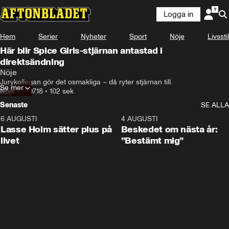
Logga in
Hem
Serier
Nyheter
Sport
Nöje
Livsstil
Här blir Spice Girls-stjärnan antastad i
direktsändning
Nöje
Jurykollegan gör det osmakliga – då ryter stjärnan till.
Se mer
Nöje
•
10.07.18
•
102 sek
Senaste
SE ALLA
6 AUGUSTI
1:04
4 AUGUSTI
Lasse Holm sätter plus på
Beskedet om nästa år:
livet
”Bestämt mig”