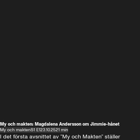
My och makten: Magdalena Andersson om Jimmie-hånet
My och makten
S1 E1
23.10.25
21 min
I det första avsnittet av ”My och Makten” ställer 