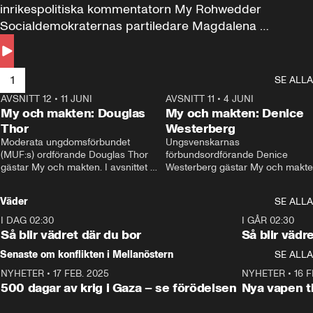
inrikespolitiska kommentatorn My Rohwedder 
Socialdemokraternas partiledare Magdalena 
Andersson till svars.
1
SE ALLA
AVSNITT 12
•
11 JUNI
26:27
AVSNITT 11
•
4 JUNI
2
My och makten: Douglas
My och makten: Denice
Thor
Westerberg
Moderata ungdomsförbundet 
Ungsvenskarnas 
(MUF:s) ordförande Douglas Thor 
förbundsordförande Denice 
gästar My och makten. I avsnittet 
Westerberg gästar My och makten.
diskuteras tonårsutvisningarna och 
avsnittet diskuteras migrationsfrå
hur Moderaterna ska locka väljare till 
och hur SD ska locka kvinnliga 
Väder
SE ALLA
valet i höst. 
väljare. 
I DAG 02:30
1:06
I GÅR 02:30
Så blir vädret där du bor
Så blir vädr
Senaste om konflikten i Mellanöstern
SE ALLA
NYHETER
•
17 FEB. 2025
0:45
NYHETER
•
16 F
500 dagar av krig i Gaza – se förödelsen
Nya vapen ti