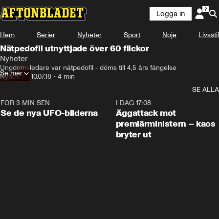
Logga in
Hem
Serier
Nyheter
Sport
Nöje
Livsstil
Nätpedofil utnyttjade över 60 flickor
Nyheter
Ungdomsledare var nätpedofil - döms till 4,5 års fängelse
Se mer
Nyheter
•
10.07.18
•
4 min
SE ALLA
FÖR 3 MIN SEN
0:36
I DAG 17:08
Se de nya UFO-bilderna
Äggattack mot
premiärministern – kaos
bryter ut