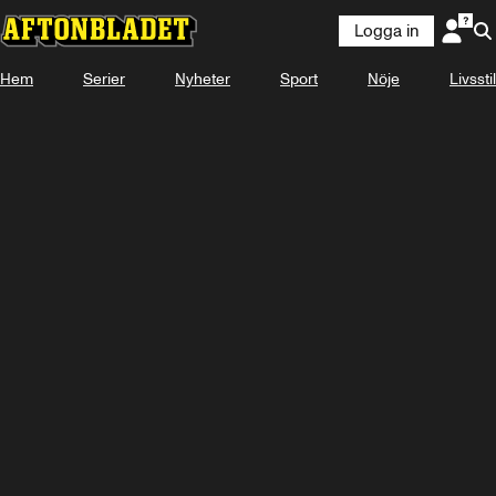
Logga in
Laddar ...
Hem
Serier
Nyheter
Sport
Nöje
Livsstil