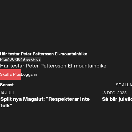
Här testar Peter Pettersson El-mountainbike
Plus
10.07.18
49 sek
Plus
Här testar Peter Pettersson El-mountainbike
Skaffa Plus
Logga in
Senast
SE ALLA
14 JULI
1:34
18 DEC. 2025
Split nya Magaluf: "Respekterar inte
Så blir julv
folk"