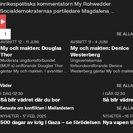
inrikespolitiska kommentatorn My Rohwedder 
Socialdemokraternas partiledare Magdalena 
Andersson till svars.
1
SE ALLA
AVSNITT 12
•
11 JUNI
26:27
AVSNITT 11
•
4 JUNI
2
My och makten: Douglas
My och makten: Denice
Thor
Westerberg
Moderata ungdomsförbundet 
Ungsvenskarnas 
(MUF:s) ordförande Douglas Thor 
förbundsordförande Denice 
gästar My och makten. I avsnittet 
Westerberg gästar My och makten.
diskuteras tonårsutvisningarna och 
avsnittet diskuteras migrationsfrå
hur Moderaterna ska locka väljare till 
och hur SD ska locka kvinnliga 
Väder
SE ALLA
valet i höst. 
väljare. 
I DAG 02:30
1:06
I GÅR 02:30
Så blir vädret där du bor
Så blir vädr
Senaste om konflikten i Mellanöstern
SE ALLA
NYHETER
•
17 FEB. 2025
0:45
NYHETER
•
16 F
500 dagar av krig i Gaza – se förödelsen
Nya vapen ti