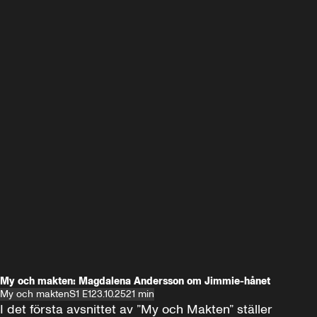
My och makten: Magdalena Andersson om Jimmie-hånet
My och makten
S1 E1
23.10.25
21 min
I det första avsnittet av ”My och Makten” ställer 