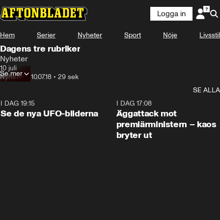
Logga in
Hem
Serier
Nyheter
Sport
Nöje
Livsstil
Dagens tre rubriker
Nyheter
10 juli
Se mer
Nyheter
•
10.07.18
•
29 sek
SE ALLA
I DAG 19:15
0:36
I DAG 17:08
Se de nya UFO-bilderna
Äggattack mot
premiärministern – kaos
bryter ut