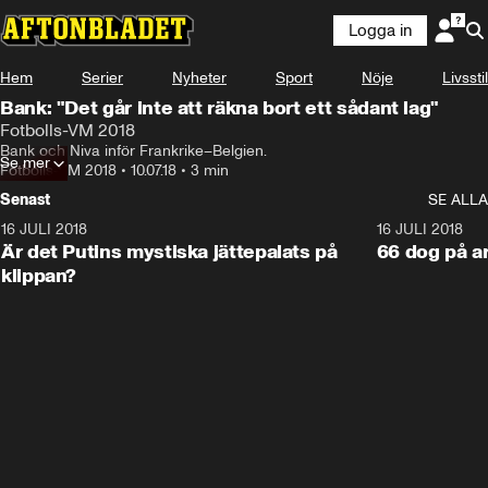
Logga in
Hem
Serier
Nyheter
Sport
Nöje
Livsstil
Bank: "Det går inte att räkna bort ett sådant lag"
Fotbolls-VM 2018
Bank och Niva inför Frankrike–Belgien.
Se mer
Fotbolls-VM 2018
•
10.07.18
•
3 min
Senast
SE ALLA
16 JULI 2018
1:05:59
16 JULI 2018
Är det Putins mystiska jättepalats på
66 dog på a
klippan?