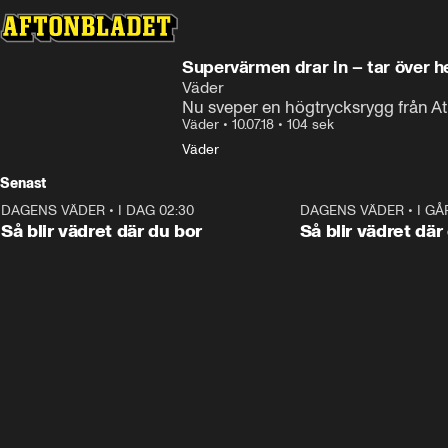
Supervärmen drar in – tar över h
Väder
Nu sveper en högtrycksrygg från Atl
Väder
•
10.07.18
•
104 sek
Väder
Senast
DAGENS VÄDER
•
I DAG 02:30
1:06
DAGENS VÄDER
•
I GÅ
Så blir vädret där du bor
Så blir vädret där