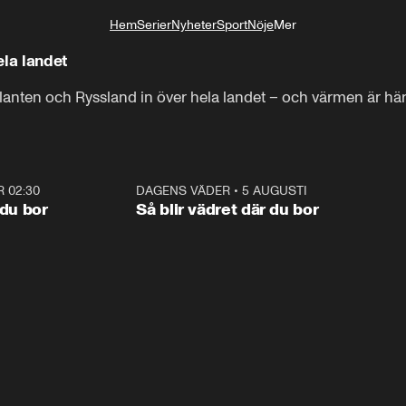
Hem
Serier
Nyheter
Sport
Nöje
Mer
Livsstil
ela landet
anten och Ryssland in över hela landet – och värmen är här 
R 02:30
1:06
DAGENS VÄDER
•
5 AUGUSTI
1:0
 du bor
Så blir vädret där du bor