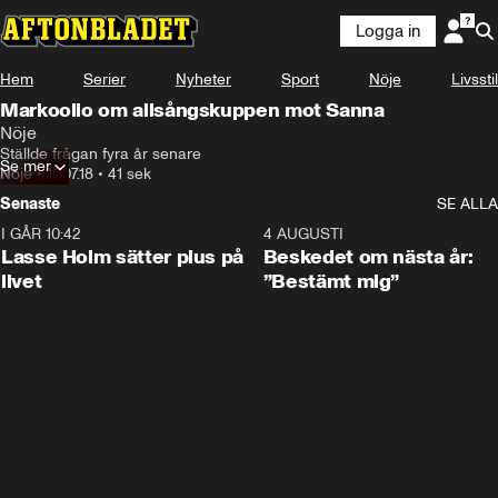
Logga in
Hem
Serier
Nyheter
Sport
Nöje
Livsstil
Markoolio om allsångskuppen mot Sanna
Nöje
Ställde frågan fyra år senare
Se mer
Nöje
•
10.07.18
•
41 sek
Senaste
SE ALLA
I GÅR 10:42
1:04
4 AUGUSTI
Lasse Holm sätter plus på
Beskedet om nästa år:
livet
”Bestämt mig”