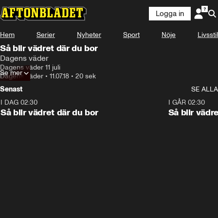
Logga in
Hem
Serier
Nyheter
Sport
Nöje
Livsstil
Så blir vädret där du bor
Dagens väder
Dagens väder 11 juli
Se mer
Dagens väder
•
11.07.18
•
20 sek
Senast
SE ALLA
I DAG 02:30
1:06
I GÅR 02:30
Så blir vädret där du bor
Så blir vädr