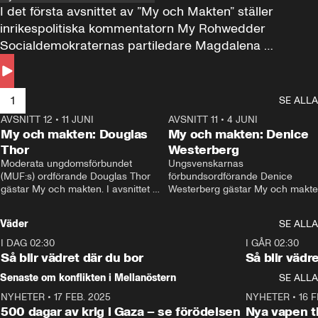
I det första avsnittet av ”My och Makten” ställer 
inrikespolitiska kommentatorn My Rohwedder 
Socialdemokraternas partiledare Magdalena 
Andersson till svars.
1
SE ALLA
AVSNITT 12
•
11 JUNI
26:27
AVSNITT 11
•
4 JUNI
2
My och makten: Douglas
My och makten: Denice
Thor
Westerberg
Moderata ungdomsförbundet 
Ungsvenskarnas 
(MUF:s) ordförande Douglas Thor 
förbundsordförande Denice 
gästar My och makten. I avsnittet 
Westerberg gästar My och makten.
diskuteras tonårsutvisningarna och 
avsnittet diskuteras migrationsfrå
hur Moderaterna ska locka väljare till 
och hur SD ska locka kvinnliga 
Väder
SE ALLA
valet i höst. 
väljare. 
I DAG 02:30
1:06
I GÅR 02:30
Så blir vädret där du bor
Så blir vädr
Senaste om konflikten i Mellanöstern
SE ALLA
NYHETER
•
17 FEB. 2025
0:45
NYHETER
•
16 F
500 dagar av krig i Gaza – se förödelsen
Nya vapen ti