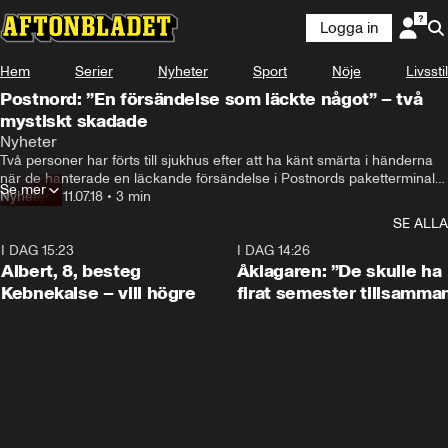
Logga in
Hem
Serier
Nyheter
Sport
Nöje
Livsstil
Postnord: ”En försändelse som läckte något” – två
mystiskt skadade
Nyheter
Två personer har förts till sjukhus efter att ha känt smärta i händerna 
när de hanterade en läckande försändelse i Postnords paketterminal i 
Se mer
Malmö.

Nyheter
•
11.07.18
•
3 min
Just nu stoppas all post från terminalen och polisens bombgrupp är 
SE ALLA
inkallad.

– De hanterade en försändelse som läckte någonting, säger Maria 
I DAG 15:23
0:54
I DAG 14:26
Ibsen, pressansvarig vid Postnord.
Albert, 8, besteg
Åklagaren: ”De skulle ha
Kebnekaise – vill högre
firat semester tillsamma