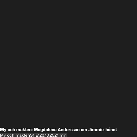
My och makten: Magdalena Andersson om Jimmie-hånet
My och makten
S1 E1
23.10.25
21 min