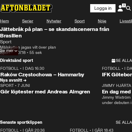
Logga in
Hem
Serier
Nyheter
Sport
Nöje
Livsstil
Jättebråk på plan – se skandalscenerna från
Brasilien
Sport
Målskytten jagas vilt över plan
Se mer
Sport
•
11.07.18
•
55 sek
Direktsänd sport
SE ALLA
FOTBOLL
•
I DAG 16:30
FOTBOLL
•
I D
Plus
Plus
Raków Częstochowa – Hammarby
IFK Götebor
Nya avsnitt →
SPORT
•
7 JUNI
16:36
JIMMY HJÄRTA
Gör löptester med Andreas Almgren
En dag med 
Jimmy Wixtröm 
under debuten i
Senaste sportklippen
SE ALLA
FOTBOLL
•
I GÅR 20:36
1:30
FOTBOLL
•
I GÅR 18:43