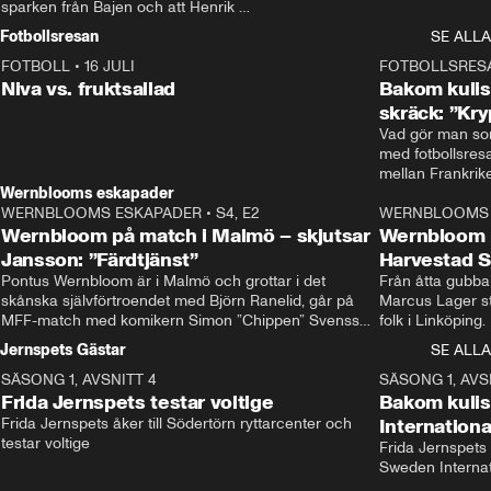
sparken från Bajen och att Henrik 
Rydström tar över
Fotbollsresan
SE ALLA
FOTBOLL
•
16 JULI
0:44
FOTBOLLSRES
Niva vs. fruktsallad
Bakom kulis
skräck: ”Kry
Vad gör man som
med fotbollsres
Wernblooms eskapader
WERNBLOOMS ESKAPADER
•
S4, E2
38:23
WERNBLOOMS 
Wernbloom på match i Malmö – skjutsar
Wernbloom 
Jansson: ”Färdtjänst”
Harvestad 
Pontus Wernbloom är i Malmö och grottar i det 
Från åtta gubbar 
skånska självförtroendet med Björn Ranelid, går på 
Marcus Lager sta
MFF-match med komikern Simon ”Chippen” Svensson 
folk i Linköping
och hjälper skadade stjärnbacken Pontus Jansson 
och Wernbloom kl
Jernspets Gästar
SE ALLA
hem. 
SÄSONG 1, AVSNITT 4
13:37
SÄSONG 1, AVS
Frida Jernspets testar voltige
Bakom kuli
Frida Jernspets åker till Södertörn ryttarcenter och 
Internation
testar voltige
Frida Jernspets 
Sweden Interna