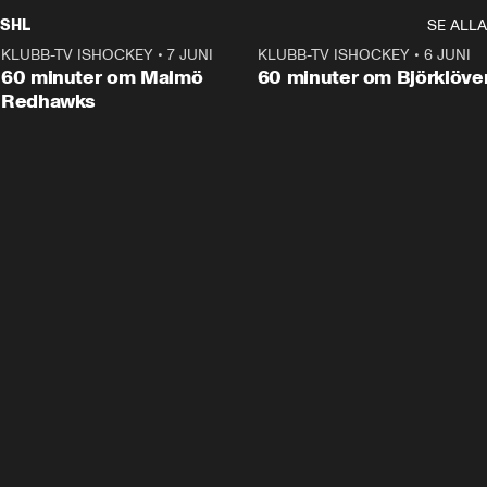
SHL
SE ALLA
KLUBB-TV ISHOCKEY
•
7 JUNI
1:02:53
KLUBB-TV ISHOCKEY
•
6 JUNI
1:0
Plus
60 minuter om Malmö
60 minuter om Björklöve
Redhawks