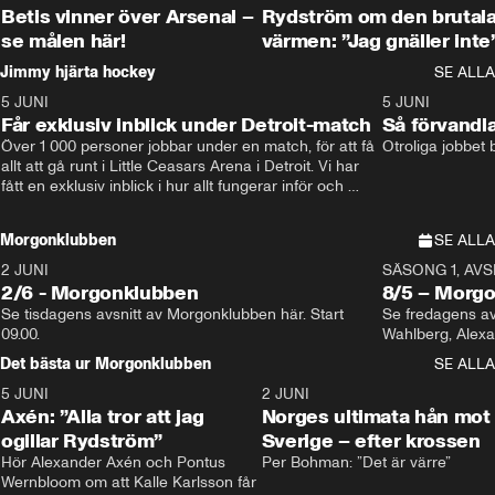
Betis vinner över Arsenal –
Rydström om den brutal
se målen här!
värmen: ”Jag gnäller inte
Jimmy hjärta hockey
SE ALLA
5 JUNI
11:14
5 JUNI
Får exklusiv inblick under Detroit-match
Så förvandl
Över 1 000 personer jobbar under en match, för att få 
Otroliga jobbet
allt att gå runt i Little Ceasars Arena i Detroit. Vi har 
fått en exklusiv inblick i hur allt fungerar inför och 
under match i världens bästa hockeyliga
Morgonklubben
SE ALLA
2 JUNI
SÄSONG 1, AVSN
2/6 - Morgonklubben
8/5 – Morg
Se tisdagens avsnitt av Morgonklubben här. Start 
Se fredagens av
09.00. 
Det bästa ur Morgonklubben
SE ALLA
5 JUNI
0:44
2 JUNI
Axén: ”Alla tror att jag
Norges ultimata hån mot
ogillar Rydström”
Sverige – efter krossen
Hör Alexander Axén och Pontus 
Per Bohman: ”Det är värre”
Wernbloom om att Kalle Karlsson får 