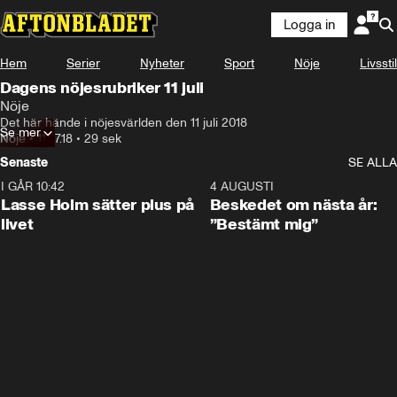
Logga in
Hem
Serier
Nyheter
Sport
Nöje
Livsstil
Dagens nöjesrubriker 11 juli
Nöje
Det här hände i nöjesvärlden den 11 juli 2018
Se mer
Nöje
•
11.07.18
•
29 sek
Senaste
SE ALLA
I GÅR 10:42
1:04
4 AUGUSTI
Lasse Holm sätter plus på
Beskedet om nästa år:
livet
”Bestämt mig”