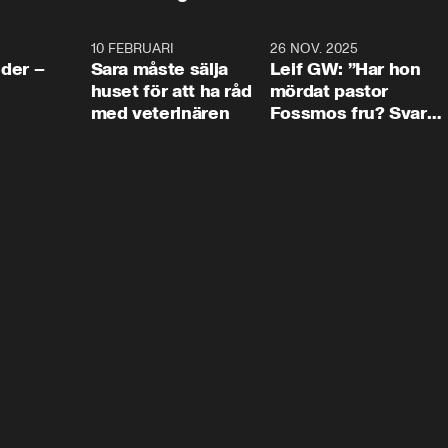
4:24
10 FEBRUARI
4:13
26 NOV. 2025
8:1
der –
Sara måste sälja
Leif GW: ”Har hon
huset för att ha råd
mördat pastor
med veterinären
Fossmos fru? Svar
nej.”