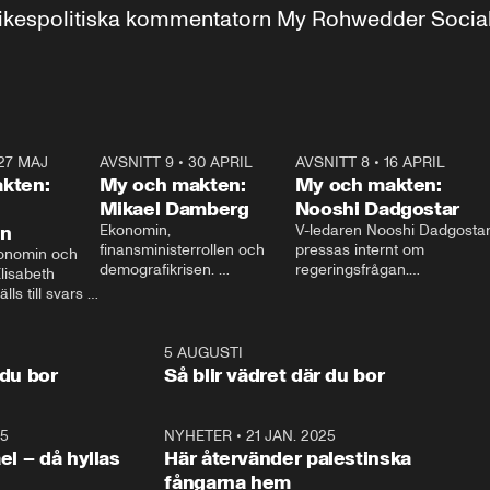
r inrikespolitiska kommentatorn My Rohwedder Soci
27 MAJ
3:51
AVSNITT 9
•
30 APRIL
24:00
AVSNITT 8
•
16 APRIL
25:1
kten:
My och makten:
My och makten:
Mikael Damberg
Nooshi Dadgostar
on
Ekonomin, 
V-ledaren Nooshi Dadgostar
finansministerrollen och 
pressas internt om 
onomin och 
demografikrisen. 
regeringsfrågan.

lisabeth 
Oppositionen ställs till svars 
I Aftonbladets 
ls till svars 
när Socialdemokraternas 
partiledarutfrågning ”My 
stern gästar 
Mikael Damberg gästar My 
och Makten” sätter hon ner 
My och Makten. 
och Makten. 
foten mot kritikerna:

1:06
5 AUGUSTI
1:0
– Vi ställer upp i val. Ska vi 
 du bor
Så blir vädret där du bor
vara med så sitter vi förstås 
25
1:22
NYHETER
•
21 JAN. 2025
0:5
ael – då hyllas
Här återvänder palestinska
fångarna hem