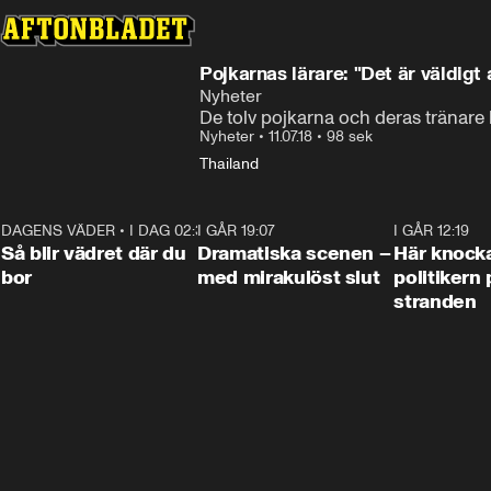
Pojkarnas lärare: "Det är väldigt
Nyheter
De tolv pojkarna och deras tränare
Nyheter
•
11.07.18
•
98 sek
Thailand
DAGENS VÄDER
•
I DAG 02:30
1:06
I GÅR 19:07
0:42
I GÅR 12:19
Så blir vädret där du
Dramatiska scenen –
Här knock
bor
med mirakulöst slut
politikern 
stranden