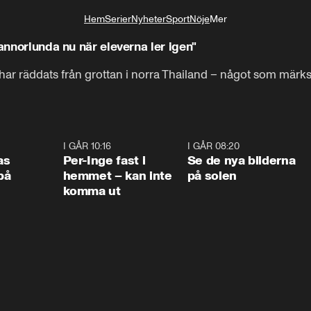
Hem
Serier
Nyheter
Sport
Nöje
Mer
Livsstil
 annorlunda nu när eleverna ler igen"
 har räddats från grottan i norra Thailand – något som märk
0:45
I GÅR 10:16
1:26
I GÅR 08:20
0:3
as
Per-Inge fast i
Se de nya bilderna
på
hemmet – kan inte
på solen
komma ut