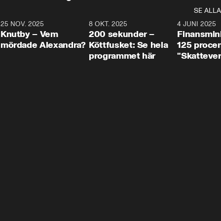
SE ALLA
3
25 NOV. 2025
31:05
8 OKT. 2025
4:29
4 JUNI 2025
Knutby – Vem
200 sekunder –
Finansmin
mördade Alexandra?
Köttfusket: Se hela
125 procent
programmet här
"Skattever
viktig uppg