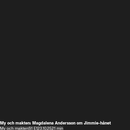
My och makten: Magdalena Andersson om Jimmie-hånet
My och makten
S1 E1
23.10.25
21 min