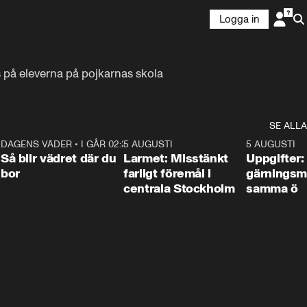
Logga in
s på eleverna på pojkarnas skola
SE ALLA
1
DAGENS VÄDER
•
I GÅR 02:30
1:06
5 AUGUSTI
0:35
5 AUGUSTI
Så blir vädret där du
Larmet: Misstänkt
Uppgifter:
bor
farligt föremål i
gärningsm
centrala Stockholm
samma ö