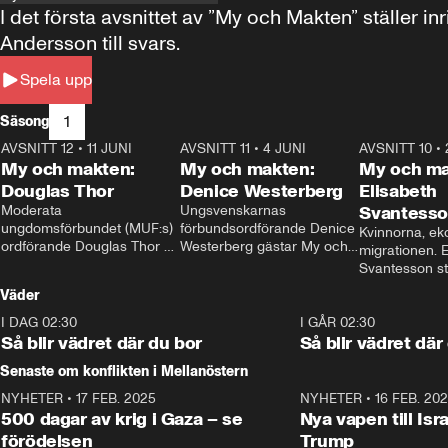
I det första avsnittet av ”My och Makten” ställe
Andersson till svars.
Spela upp
1
Säsong
AVSNITT 12
•
11 JUNI
26:27
AVSNITT 11
•
4 JUNI
23:40
AVSNITT 10
•
My och makten:
My och makten:
My och ma
Douglas Thor
Denice Westerberg
Elisabeth
Moderata 
Ungsvenskarnas 
Svantess
ungdomsförbundet (MUF:s) 
förbundsordförande Denice 
Kvinnorna, ek
ordförande Douglas Thor 
Westerberg gästar My och 
migrationen. E
gästar My och makten. I 
makten. I avsnittet 
Svantesson stäl
avsnittet diskuteras 
diskuteras migrationsfrågan 
när finansmini
Väder
tonårsutvisningarna och hur 
och hur SD ska locka 
Moderaterna ska locka 
kvinnliga väljare. 
I DAG 02:30
1:06
I GÅR 02:30
väljare till valet i höst. 
Så blir vädret där du bor
Så blir vädret där
Senaste om konflikten i Mellanöstern
NYHETER
•
17 FEB. 2025
0:45
NYHETER
•
16 FEB. 20
500 dagar av krig i Gaza – se
Nya vapen till Isr
förödelsen
Trump