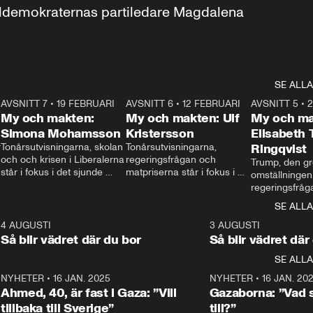
aldemokraternas partiledare Magdalena 
SE ALLA
7
AVSNITT 7
•
19 FEBRUARI
24:30
AVSNITT 6
•
12 FEBRUARI
27:30
AVSNITT 5
•
My och makten:
My och makten: Ulf
My och ma
Simona Mohamsson
Kristersson
Elisabeth
 
Tonårsutvisningarna, skolan 
Tonårsutvisningarna, 
Ringqvist
och och krisen i Liberalerna 
regeringsfrågan och 
Trump, den gr
står i fokus i det sjunde 
matpriserna står i fokus i 
omställningen
avsnittet av ”My och 
det sjätte avsnittet av ”My 
regeringsfråga
makten”. Se när 
och makten”. Se när 
centrum i det 
SE ALLA
Aftonbladets inrikespolitiska 
Aftonbladets inrikespolitiska 
avsnittet av ”
kommentator My 
kommentator My 
6
4 AUGUSTI
1:06
3 AUGUSTI
Makten”. Se nä
Rohwedder ställer 
Rohwedder ställer 
Så blir vädret där du bor
Så blir vädret där
Aftonbladets in
utbildnings- och 
statsminister Ulf Kristersson 
kommentator 
SE ALLA
integrationsminister Simona 
till svars.
Rohwedder stäl
Mohamsson till svars.
Centerpartiets
2
NYHETER
•
16 JAN. 2025
1:01
NYHETER
•
16 JAN. 20
Thand Ring till
Ahmed, 40, är fast i Gaza: ”Vill
Gazaborna: ”Vad s
tillbaka till Sverige”
till?”