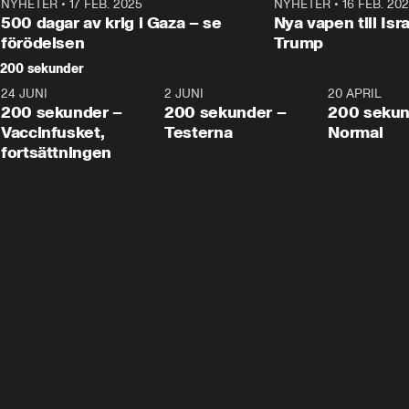
NYHETER
•
17 FEB. 2025
0:45
NYHETER
•
16 FEB. 20
500 dagar av krig i Gaza – se
Nya vapen till Isr
förödelsen
Trump
200 sekunder
24 JUNI
5:00
2 JUNI
4:23
20 APRIL
200 sekunder –
200 sekunder –
200 sekun
Vaccinfusket,
Testerna
Normal
fortsättningen