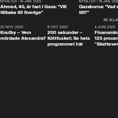
Centerpartiets
2
NYHETER
•
16 JAN. 2025
1:01
NYHETER
•
16 JAN. 20
Thand Ring till
Ahmed, 40, är fast i Gaza: ”Vill
Gazaborna: ”Vad s
tillbaka till Sverige”
till?”
SE ALLA
3
25 NOV. 2025
31:05
8 OKT. 2025
4:29
4 JUNI 2025
Knutby – Vem
200 sekunder –
Finansmin
mördade Alexandra?
Köttfusket: Se hela
125 procent
programmet här
"Skattever
viktig uppg