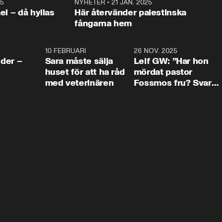
25
1:22
NYHETER
•
21 JAN. 2025
0:5
ael – då hyllas
Här återvänder palestinska
fångarna hem
4:24
10 FEBRUARI
4:13
26 NOV. 2025
8:1
der –
Sara måste sälja
Leif GW: ”Har hon
huset för att ha råd
mördat pastor
med veterinären
Fossmos fru? Svar
nej.”