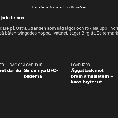
Hem
Serier
Nyheter
Sport
Nöje
Mer
Livsstil
rjade brinna
dare på Östra Stranden som såg lågor och rök slå upp i hor
 båten tvingades hoppa i vattnet, säger Birgitta Eckermark 
ER
•
I DAG 02:30
1:06
I GÅR 19:15
0:36
I GÅR 17:08
0:3
ret där du
Se de nya UFO-
Äggattack mot
bilderna
premiärministern –
kaos bryter ut