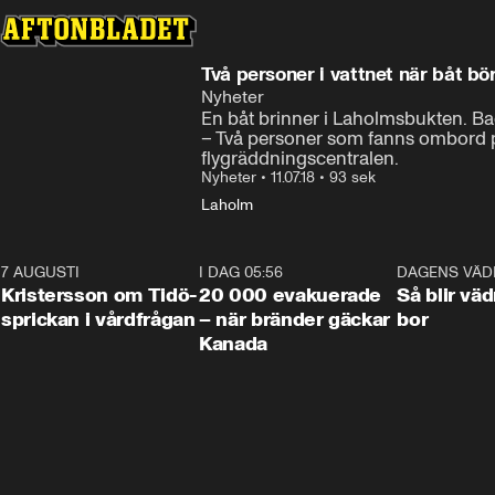
Två personer i vattnet när båt bö
Nyheter
En båt brinner i Laholmsbukten. Ba
– Två personer som fanns ombord på
flygräddningscentralen.
Nyheter
•
11.07.18
•
93 sek
Laholm
7 AUGUSTI
0:42
I DAG 05:56
0:38
DAGENS VÄD
Kristersson om Tidö-
20 000 evakuerade
Så blir väd
sprickan i vårdfrågan
– när bränder gäckar
bor
Kanada