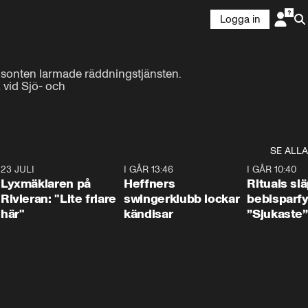
Logga in
isonten larmade räddningstjänsten. 
vid Sjö- och 
SE ALLA
7
23 JULI
2:02
I GÅR 13:46
0:55
I GÅR 10:40
Lyxmäklaren på
Heffners
Rituals sl
Rivieran: "Lite friare
swingerklubb lockar
bebisparf
här"
kändisar
”Sjukaste”