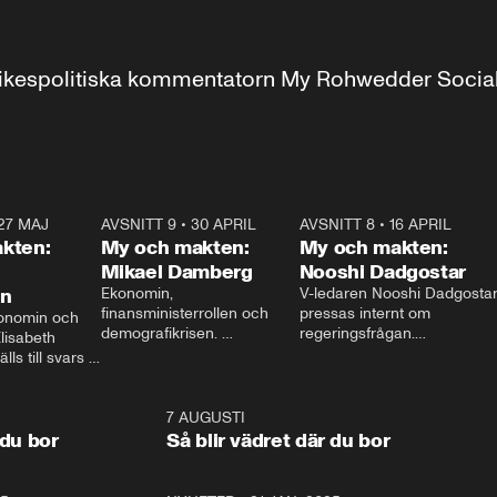
r inrikespolitiska kommentatorn My Rohwedder Soci
27 MAJ
3:51
AVSNITT 9
•
30 APRIL
24:00
AVSNITT 8
•
16 APRIL
25:1
kten:
My och makten:
My och makten:
Mikael Damberg
Nooshi Dadgostar
on
Ekonomin, 
V-ledaren Nooshi Dadgostar
finansministerrollen och 
pressas internt om 
onomin och 
demografikrisen. 
regeringsfrågan.

lisabeth 
Oppositionen ställs till svars 
I Aftonbladets 
ls till svars 
när Socialdemokraternas 
partiledarutfrågning ”My 
stern gästar 
Mikael Damberg gästar My 
och Makten” sätter hon ner 
My och Makten. 
och Makten. 
foten mot kritikerna:

1:06
7 AUGUSTI
1:0
– Vi ställer upp i val. Ska vi 
 du bor
Så blir vädret där du bor
vara med så sitter vi förstås 