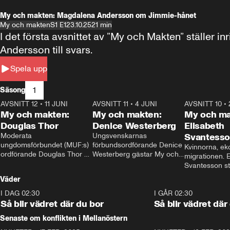
My och makten: Magdalena Andersson om Jimmie-hånet
My och makten
S1 E1
23.10.25
21 min
I det första avsnittet av ”My och Makten” ställe
Andersson till svars.
Spela upp
1
Säsong
AVSNITT 12
•
11 JUNI
26:27
AVSNITT 11
•
4 JUNI
23:40
AVSNITT 10
•
My och makten:
My och makten:
My och ma
Douglas Thor
Denice Westerberg
Elisabeth
Moderata 
Ungsvenskarnas 
Svantess
ungdomsförbundet (MUF:s) 
förbundsordförande Denice 
Kvinnorna, ek
ordförande Douglas Thor 
Westerberg gästar My och 
migrationen. E
gästar My och makten. I 
makten. I avsnittet 
Svantesson stäl
avsnittet diskuteras 
diskuteras migrationsfrågan 
när finansmini
Väder
tonårsutvisningarna och hur 
och hur SD ska locka 
Moderaterna ska locka 
kvinnliga väljare. 
I DAG 02:30
1:06
I GÅR 02:30
väljare till valet i höst. 
Så blir vädret där du bor
Så blir vädret där
Senaste om konflikten i Mellanöstern