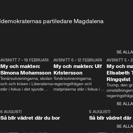
aldemokraternas partiledare Magdalena 
SE ALLA
7
AVSNITT 7
•
19 FEBRUARI
24:30
AVSNITT 6
•
12 FEBRUARI
27:30
AVSNITT 5
•
My och makten:
My och makten: Ulf
My och ma
Simona Mohamsson
Kristersson
Elisabeth
 
Tonårsutvisningarna, skolan 
Tonårsutvisningarna, 
Ringqvist
och och krisen i Liberalerna 
regeringsfrågan och 
Trump, den gr
står i fokus i det sjunde 
matpriserna står i fokus i 
omställningen
avsnittet av ”My och 
det sjätte avsnittet av ”My 
regeringsfråga
makten”. Se när 
och makten”. Se när 
centrum i det 
SE ALLA
Aftonbladets inrikespolitiska 
Aftonbladets inrikespolitiska 
avsnittet av ”
kommentator My 
kommentator My 
6
6 AUGUSTI
1:06
5 AUGUSTI
Makten”. Se nä
Rohwedder ställer 
Rohwedder ställer 
Så blir vädret där du bor
Så blir vädret där
Aftonbladets in
utbildnings- och 
statsminister Ulf Kristersson 
kommentator 
SE ALLA
integrationsminister Simona 
till svars.
Rohwedder stäl
Mohamsson till svars.