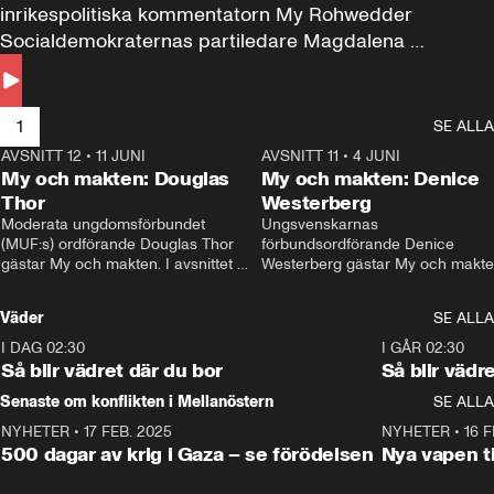
inrikespolitiska kommentatorn My Rohwedder 
Socialdemokraternas partiledare Magdalena 
Andersson till svars.
1
SE ALLA
AVSNITT 12
•
11 JUNI
26:27
AVSNITT 11
•
4 JUNI
2
My och makten: Douglas
My och makten: Denice
Thor
Westerberg
Moderata ungdomsförbundet 
Ungsvenskarnas 
(MUF:s) ordförande Douglas Thor 
förbundsordförande Denice 
gästar My och makten. I avsnittet 
Westerberg gästar My och makten.
diskuteras tonårsutvisningarna och 
avsnittet diskuteras migrationsfrå
hur Moderaterna ska locka väljare till 
och hur SD ska locka kvinnliga 
Väder
SE ALLA
valet i höst. 
väljare. 
I DAG 02:30
1:06
I GÅR 02:30
Så blir vädret där du bor
Så blir vädr
Senaste om konflikten i Mellanöstern
SE ALLA
NYHETER
•
17 FEB. 2025
0:45
NYHETER
•
16 F
500 dagar av krig i Gaza – se förödelsen
Nya vapen ti