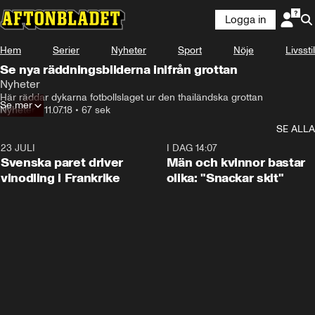
Logga in
Hem
Serier
Nyheter
Sport
Nöje
Livsstil
Se nya räddningsbilderna inifrån grottan
Nyheter
Här räddar dykarna fotbollslaget ur den thailändska grottan
Se mer
Nyheter
•
11.07.18
•
67 sek
SE ALLA
23 JULI
1:52
I DAG 14:07
Svenska paret driver
Män och kvinnor bastar
vinodling i Frankrike
olika: "Snackar skit"