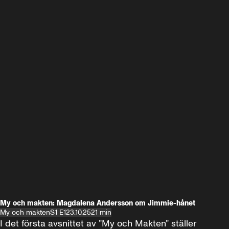
My och makten: Magdalena Andersson om Jimmie-hånet
My och makten
S1 E1
23.10.25
21 min
I det första avsnittet av ”My och Makten” ställer 