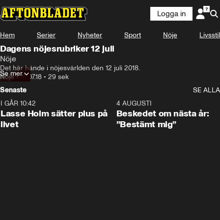
Logga in
Hem
Serier
Nyheter
Sport
Nöje
Livsstil
Dagens nöjesrubriker 12 juli
Nöje
Det här hände i nöjesvärlden den 12 juli 2018.
Se mer
Nöje
•
12.07.18
•
29 sek
Senaste
SE ALLA
I GÅR 10:42
1:04
4 AUGUSTI
Lasse Holm sätter plus på
Beskedet om nästa år:
livet
”Bestämt mig”