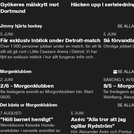
Gyökeres målskytt mot
Häcken upp i serielednin
Dortmund
Jimmy hjärta hockey
SE ALLA
5 JUNI
11:14
5 JUNI
Får exklusiv inblick under Detroit-match
Så förvandl
Över 1 000 personer jobbar under en match, för att få 
Otroliga jobbet
allt att gå runt i Little Ceasars Arena i Detroit. Vi har 
fått en exklusiv inblick i hur allt fungerar inför och 
under match i världens bästa hockeyliga
Morgonklubben
SE ALLA
2 JUNI
SÄSONG 1, AVSN
2/6 - Morgonklubben
8/5 – Morg
Se tisdagens avsnitt av Morgonklubben här. Start 
Se fredagens av
09.00. 
Det bästa ur Morgonklubben
SE ALLA
7 AUGUSTI
1:14
5 JUNI
”Höll barnet hemligt”
Axén: ”Alla tror att jag
Wernblooms Keisuke Honda-
ogillar Rydström”
anekdoter i senaste avsnittet av 
Hör Alexander Axén och Pontus 