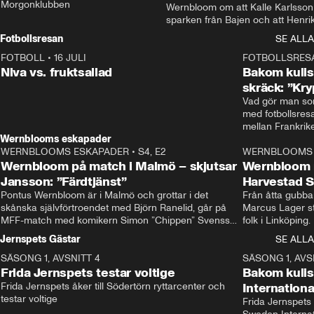
Morgonklubben
Wernbloom om att Kalle Karlsson 
sparken från Bajen och att Henrik
Rydström tar över
Fotbollsresan
SE ALLA
FOTBOLL
•
16 JULI
0:44
FOTBOLLSRES
Niva vs. fruktsallad
Bakom kulis
skräck: ”Kry
Vad gör man som
med fotbollsres
Wernblooms eskapader
WERNBLOOMS ESKAPADER
•
S4, E2
38:23
WERNBLOOMS 
Wernbloom på match i Malmö – skjutsar
Wernbloom 
Jansson: ”Färdtjänst”
Harvestad 
Pontus Wernbloom är i Malmö och grottar i det 
Från åtta gubbar 
skånska självförtroendet med Björn Ranelid, går på 
Marcus Lager sta
MFF-match med komikern Simon ”Chippen” Svensson 
folk i Linköping
och hjälper skadade stjärnbacken Pontus Jansson 
och Wernbloom kl
Jernspets Gästar
SE ALLA
hem. 
SÄSONG 1, AVSNITT 4
13:37
SÄSONG 1, AVS
Frida Jernspets testar voltige
Bakom kuli
Frida Jernspets åker till Södertörn ryttarcenter och 
Internation
testar voltige
Frida Jernspets 