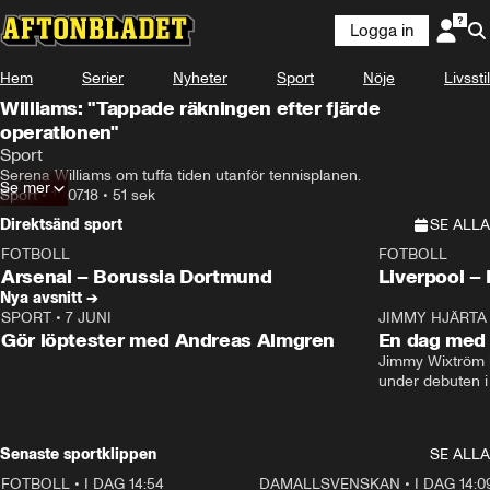
Logga in
Hem
Serier
Nyheter
Sport
Nöje
Livsstil
Williams: "Tappade räkningen efter fjärde
operationen"
Sport
Serena Williams om tuffa tiden utanför tennisplanen.
Se mer
Sport
•
12.07.18
•
51 sek
Direktsänd sport
SE ALLA
FOTBOLL
FOTBOLL
LIVE
Plus
Plus
Arsenal – Borussia Dortmund
Live
Nya avsnitt →
SPORT
•
7 JUNI
16:36
JIMMY HJÄRTA
Gör löptester med Andreas Almgren
En dag med 
Jimmy Wixtröm 
under debuten i
Senaste sportklippen
SE ALLA
FOTBOLL
•
I DAG 14:54
1:21
DAMALLSVENSKAN
•
I DAG 14:0