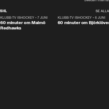
Sweden Interna
SHL
SE ALLA
KLUBB-TV ISHOCKEY
•
7 JUNI
1:02:53
KLUBB-TV ISHOCKEY
•
6 JUNI
1:0
Plus
60 minuter om Malmö
60 minuter om Björklöve
Redhawks