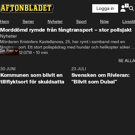
Logga in
Hem
Serier
Nyheter
Sport
Nöje
Livsstil
Morddömd rymde från fångtransport – stor polisjakt
Nyheter
Mördaren Kristofers Kastellanoss, 25, har rymt i samband med en 
fångtransport. Ett stort polispådrag med hundar och helikopter söker 
Se mer
efter honom. – Han kan vara desperat och uppträda aggressivt eller 
Nyheter
•
12.07.18
•
10 min
hotfullt, säger Christina Hallin vid polisen.
SE ALLA
30 JUNI
1:24
23 JULI
Kommunen som blivit en
Svensken om Rivieran:
tillflyktsort för skuldsatta
"Blivit som Dubai"