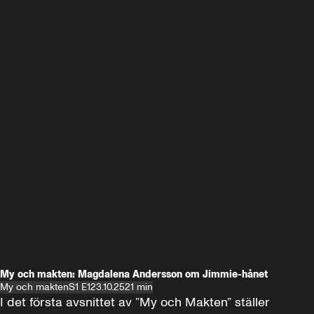
My och makten: Magdalena Andersson om Jimmie-hånet
My och makten
S1 E1
23.10.25
21 min
I det första avsnittet av ”My och Makten” ställer 