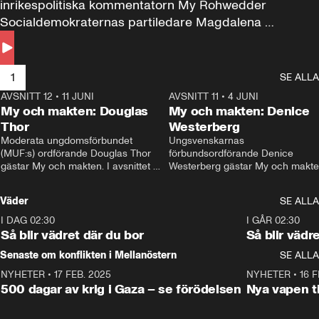
inrikespolitiska kommentatorn My Rohwedder 
Socialdemokraternas partiledare Magdalena 
Andersson till svars.
1
SE ALLA
AVSNITT 12
•
11 JUNI
26:27
AVSNITT 11
•
4 JUNI
2
My och makten: Douglas
My och makten: Denice
Thor
Westerberg
Moderata ungdomsförbundet 
Ungsvenskarnas 
(MUF:s) ordförande Douglas Thor 
förbundsordförande Denice 
gästar My och makten. I avsnittet 
Westerberg gästar My och makten.
diskuteras tonårsutvisningarna och 
avsnittet diskuteras migrationsfrå
hur Moderaterna ska locka väljare till 
och hur SD ska locka kvinnliga 
Väder
SE ALLA
valet i höst. 
väljare. 
I DAG 02:30
1:06
I GÅR 02:30
Så blir vädret där du bor
Så blir vädr
Senaste om konflikten i Mellanöstern
SE ALLA
NYHETER
•
17 FEB. 2025
0:45
NYHETER
•
16 F
500 dagar av krig i Gaza – se förödelsen
Nya vapen ti