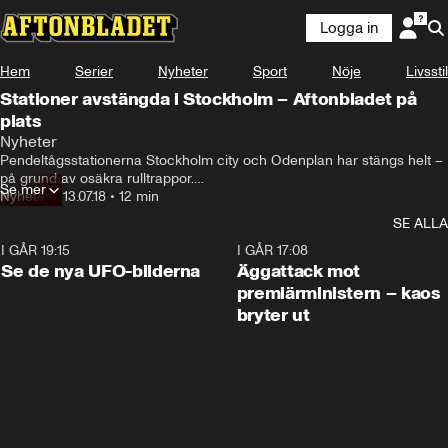
Logga in
Hem
Serier
Nyheter
Sport
Nöje
Livsstil
Stationer avstängda i Stockholm – Aftonbladet på
plats
Nyheter
Pendeltågsstationerna Stockholm city och Odenplan har stängs helt – 
på grund av osäkra rulltrappor.

Se mer
Beslutet togs under ett krismöte natten till fredag.

Nyheter
•
13.07.18
•
12 min
– Vi jobbar för fullt men det här har ingen snabb lösning, säger Per 
SE ALLA
Hallberg på SL:s presstjänst.
I GÅR 19:15
0:36
I GÅR 17:08
Se de nya UFO-bilderna
Äggattack mot
premiärministern – kaos
bryter ut