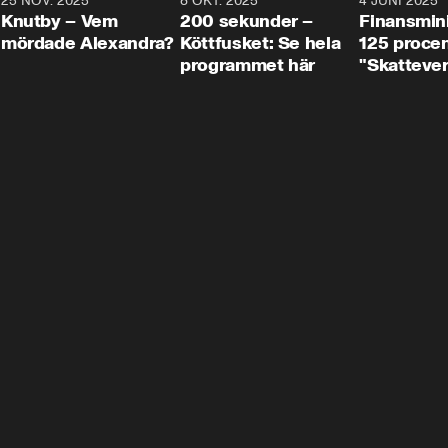
3
25 NOV. 2025
31:05
8 OKT. 2025
4:29
4 JUNI 2025
Knutby – Vem
200 sekunder –
Finansmin
mördade Alexandra?
Köttfusket: Se hela
125 procent
programmet här
"Skattever
viktig uppg