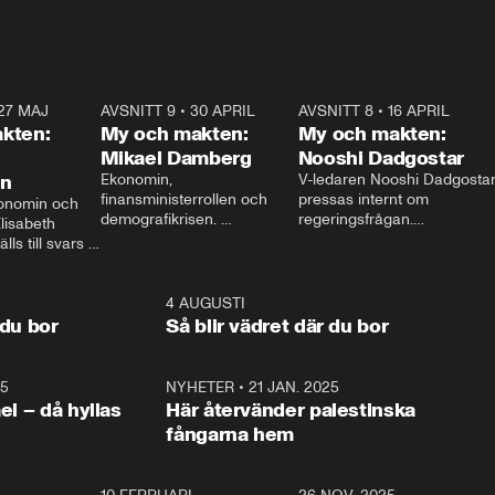
27 MAJ
3:51
AVSNITT 9
•
30 APRIL
24:00
AVSNITT 8
•
16 APRIL
25:1
kten:
My och makten:
My och makten:
Mikael Damberg
Nooshi Dadgostar
on
Ekonomin, 
V-ledaren Nooshi Dadgostar
finansministerrollen och 
pressas internt om 
onomin och 
demografikrisen. 
regeringsfrågan.

lisabeth 
Oppositionen ställs till svars 
I Aftonbladets 
ls till svars 
när Socialdemokraternas 
partiledarutfrågning ”My 
stern gästar 
Mikael Damberg gästar My 
och Makten” sätter hon ner 
My och Makten. 
och Makten. 
foten mot kritikerna:

1:06
4 AUGUSTI
1:0
– Vi ställer upp i val. Ska vi 
 du bor
Så blir vädret där du bor
vara med så sitter vi förstås 
25
1:22
NYHETER
•
21 JAN. 2025
0:5
ael – då hyllas
Här återvänder palestinska
fångarna hem