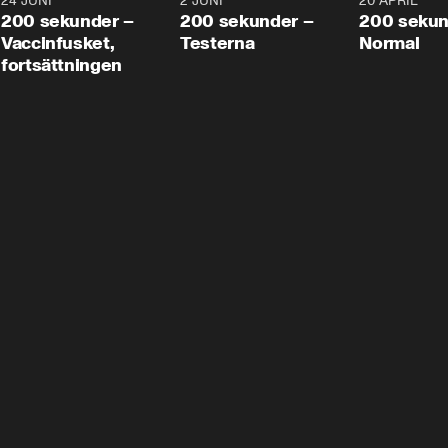
24 JUNI
5:00
2 JUNI
4:23
20 APRIL
200 sekunder –
200 sekunder –
200 sekun
Vaccinfusket,
Testerna
Normal
fortsättningen