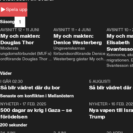
Spela upp
1
Säsong
AVSNITT 12
•
11 JUNI
26:27
AVSNITT 11
•
4 JUNI
23:40
AVSNITT 10
•
My och makten:
My och makten:
My och ma
Douglas Thor
Denice Westerberg
Elisabeth
Moderata 
Ungsvenskarnas 
Svantess
ungdomsförbundet (MUF:s) 
förbundsordförande Denice 
Kvinnorna, ek
ordförande Douglas Thor 
Westerberg gästar My och 
migrationen. E
gästar My och makten. I 
makten. I avsnittet 
Svantesson stäl
avsnittet diskuteras 
diskuteras migrationsfrågan 
när finansmini
Väder
tonårsutvisningarna och hur 
och hur SD ska locka 
Moderaterna ska locka 
kvinnliga väljare. 
I GÅR 02:30
1:06
5 AUGUSTI
väljare till valet i höst. 
Så blir vädret där du bor
Så blir vädret där
Senaste om konflikten i Mellanöstern
NYHETER
•
17 FEB. 2025
0:45
NYHETER
•
16 FEB. 20
500 dagar av krig i Gaza – se
Nya vapen till Isr
förödelsen
Trump
200 sekunder