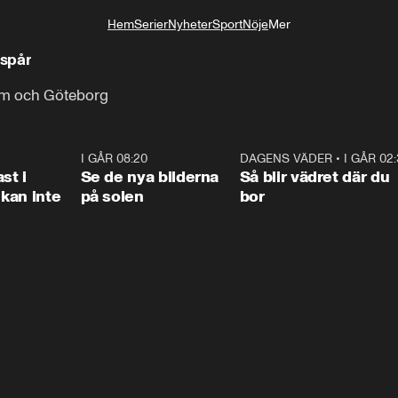
Hem
Serier
Nyheter
Sport
Nöje
Mer
Livsstil
 spår
lm och Göteborg
1:26
I GÅR 08:20
0:31
DAGENS VÄDER
•
I GÅR 02
1:0
st i
Se de nya bilderna
Så blir vädret där du
kan inte
på solen
bor