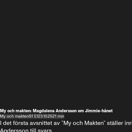
My och makten: Magdalena Andersson om Jimmie-hånet
My och makten
S1 E1
23.10.25
21 min
I det första avsnittet av ”My och Makten” ställe
Andersson till svars.