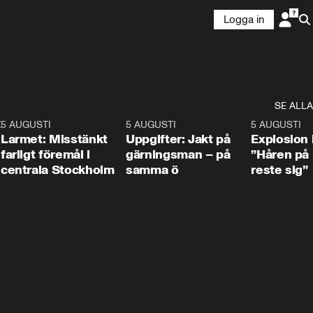
Logga in
SE ALLA
:30
6
5 AUGUSTI
0:35
5 AUGUSTI
0:33
5 AUGUSTI
Larmet: Misstänkt
Uppgifter: Jakt på
Explosion 
farligt föremål i
gärningsman – på
”Håren på
centrala Stockholm
samma ö
reste sig”