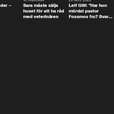
4:24
10 FEBRUARI
4:13
26 NOV. 2025
8:1
der –
Sara måste sälja
Leif GW: ”Har hon
huset för att ha råd
mördat pastor
med veterinären
Fossmos fru? Svar
nej.”