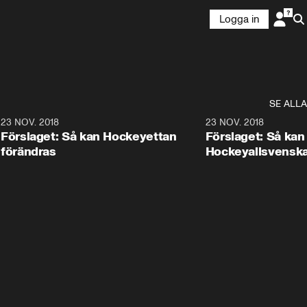
Logga in
SE ALLA
5
23 NOV. 2018
0:37
23 NOV. 2018
Förslaget: Så kan Hockeyettan
Förslaget: Så kan
förändras
Hockeyallsvenska