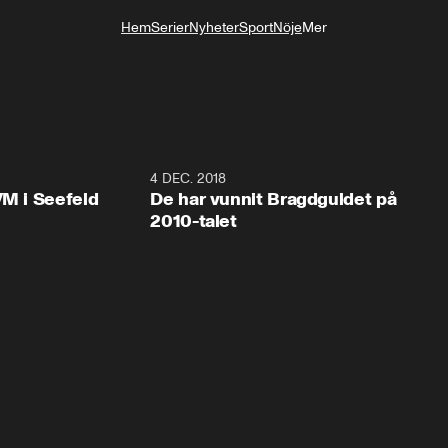
Hem
Serier
Nyheter
Sport
Nöje
Mer
Livsstil
0:48
4 DEC. 2018
0:3
VM i Seefeld
De har vunnit Bragdguldet på
2010-talet