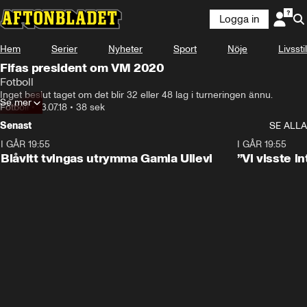
Logga in
Hem
Serier
Nyheter
Sport
Nöje
Livsstil
Fifas president om VM 2020
Fotboll
Inget beslut taget om det blir 32 eller 48 lag i turneringen ännu.
Se mer
Fotboll
•
13.07.18
•
38 sek
Senast
SE ALLA
I GÅR 19:55
0:29
I GÅR 19:55
Blåvitt tvingas utrymma Gamla Ullevi
”Vi visste 