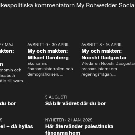
r inrikespolitiska kommentatorn My Rohwedder Soci
27 MAJ
3:51
AVSNITT 9
•
30 APRIL
24:00
AVSNITT 8
•
16 APRIL
25:1
kten:
My och makten:
My och makten:
Mikael Damberg
Nooshi Dadgostar
on
Ekonomin, 
V-ledaren Nooshi Dadgostar
finansministerrollen och 
pressas internt om 
onomin och 
demografikrisen. 
regeringsfrågan.

lisabeth 
Oppositionen ställs till svars 
I Aftonbladets 
ls till svars 
när Socialdemokraternas 
partiledarutfrågning ”My 
stern gästar 
Mikael Damberg gästar My 
och Makten” sätter hon ner 
My och Makten. 
och Makten. 
foten mot kritikerna:

1:06
5 AUGUSTI
1:0
– Vi ställer upp i val. Ska vi 
 du bor
Så blir vädret där du bor
vara med så sitter vi förstås 
25
1:22
NYHETER
•
21 JAN. 2025
0:5
ael – då hyllas
Här återvänder palestinska
fångarna hem