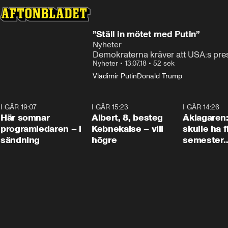
”Ställ in mötet med Putin”
Nyheter
Demokraterna kräver att USA:s pres
Nyheter
•
13.07.18
•
52 sek
Vladimir Putin
Donald Trump
I GÅR 19:07
0:45
I GÅR 15:23
0:54
I GÅR 14:26
Här somnar
Albert, 8, besteg
Åklagaren
programledaren – i
Kebnekaise – vill
skulle ha f
sändning
högre
semester
tillsamma