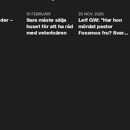
4:24
10 FEBRUARI
4:13
26 NOV. 2025
8:1
der –
Sara måste sälja
Leif GW: ”Har hon
huset för att ha råd
mördat pastor
med veterinären
Fossmos fru? Svar
nej.”