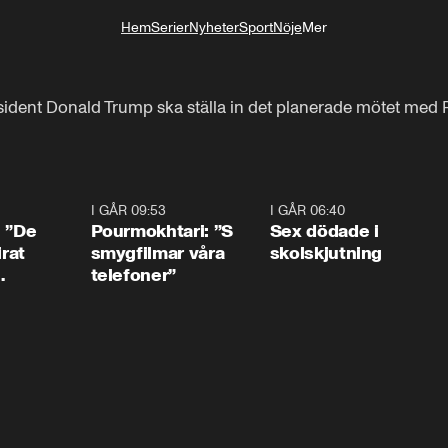
Hem
Serier
Nyheter
Sport
Nöje
Mer
Livsstil
ident Donald Trump ska ställa in det planerade mötet med R
1:54
I GÅR 09:53
1:36
I GÅR 06:40
0:4
: ”De
Pourmokhtari: ”S
Sex dödade i
irat
smygfilmar våra
skolskjutning
telefoner”
ns”