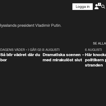
Logga in
ysslands president Vladimir Putin.
SE ALLA
7
DAGENS VÄDER
•
I GÅR 02:30
1:06
6 AUGUSTI
0:42
6 AUGUSTI
Så blir vädret där du
Dramatiska scenen –
Här knock
bor
med mirakulöst slut
politikern 
stranden