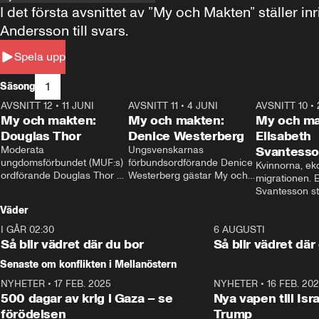
I det första avsnittet av ”My och Makten” ställe
Andersson till svars.
Spela upp
1
Säsong
AVSNITT 12
•
11 JUNI
26:27
AVSNITT 11
•
4 JUNI
23:40
AVSNITT 10
•
My och makten:
My och makten:
My och ma
Douglas Thor
Denice Westerberg
Elisabeth
Moderata 
Ungsvenskarnas 
Svantess
ungdomsförbundet (MUF:s) 
förbundsordförande Denice 
Kvinnorna, ek
ordförande Douglas Thor 
Westerberg gästar My och 
migrationen. E
gästar My och makten. I 
makten. I avsnittet 
Svantesson stäl
avsnittet diskuteras 
diskuteras migrationsfrågan 
när finansmini
Väder
tonårsutvisningarna och hur 
och hur SD ska locka 
Moderaterna ska locka 
kvinnliga väljare. 
I GÅR 02:30
1:06
6 AUGUSTI
väljare till valet i höst. 
Så blir vädret där du bor
Så blir vädret där
Senaste om konflikten i Mellanöstern
NYHETER
•
17 FEB. 2025
0:45
NYHETER
•
16 FEB. 20
500 dagar av krig i Gaza – se
Nya vapen till Isr
förödelsen
Trump