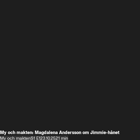
My och makten: Magdalena Andersson om Jimmie-hånet
My och makten
S1 E1
23.10.25
21 min