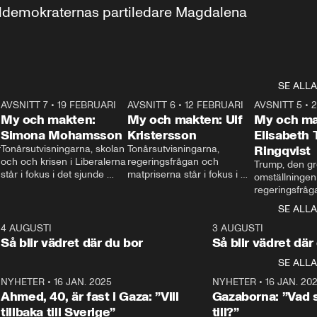
aldemokraternas partiledare Magdalena 
SE ALLA
7
AVSNITT 7
•
19 FEBRUARI
24:30
AVSNITT 6
•
12 FEBRUARI
27:30
AVSNITT 5
•
My och makten:
My och makten: Ulf
My och ma
Simona Mohamsson
Kristersson
Elisabeth
 
Tonårsutvisningarna, skolan 
Tonårsutvisningarna, 
Ringqvist
och och krisen i Liberalerna 
regeringsfrågan och 
Trump, den gr
står i fokus i det sjunde 
matpriserna står i fokus i 
omställningen
avsnittet av ”My och 
det sjätte avsnittet av ”My 
regeringsfråga
makten”. Se när 
och makten”. Se när 
centrum i det 
SE ALLA
Aftonbladets inrikespolitiska 
Aftonbladets inrikespolitiska 
avsnittet av ”
kommentator My 
kommentator My 
6
4 AUGUSTI
1:06
3 AUGUSTI
Makten”. Se nä
Rohwedder ställer 
Rohwedder ställer 
Så blir vädret där du bor
Så blir vädret där
Aftonbladets in
utbildnings- och 
statsminister Ulf Kristersson 
kommentator 
SE ALLA
integrationsminister Simona 
till svars.
Rohwedder stäl
Mohamsson till svars.
Centerpartiets
2
NYHETER
•
16 JAN. 2025
1:01
NYHETER
•
16 JAN. 20
Thand Ring till
Ahmed, 40, är fast i Gaza: ”Vill
Gazaborna: ”Vad s
tillbaka till Sverige”
till?”