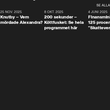
SE ALLA
3
25 NOV. 2025
31:05
8 OKT. 2025
4:29
4 JUNI 2025
Knutby – Vem
200 sekunder –
Finansmin
mördade Alexandra?
Köttfusket: Se hela
125 procent
programmet här
"Skattever
viktig uppg