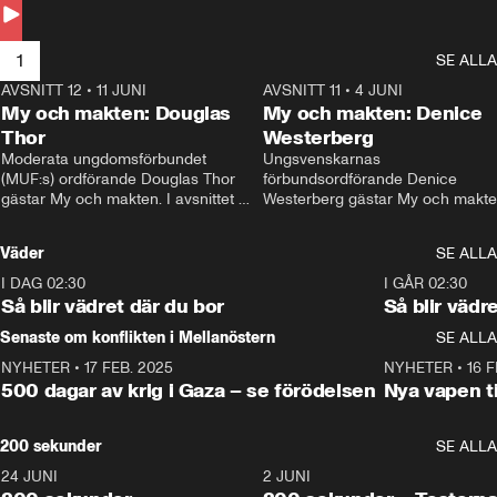
Andersson till svars.
1
SE ALLA
AVSNITT 12
•
11 JUNI
26:27
AVSNITT 11
•
4 JUNI
2
My och makten: Douglas
My och makten: Denice
Thor
Westerberg
Moderata ungdomsförbundet 
Ungsvenskarnas 
(MUF:s) ordförande Douglas Thor 
förbundsordförande Denice 
gästar My och makten. I avsnittet 
Westerberg gästar My och makten.
diskuteras tonårsutvisningarna och 
avsnittet diskuteras migrationsfrå
hur Moderaterna ska locka väljare till 
och hur SD ska locka kvinnliga 
Väder
SE ALLA
valet i höst. 
väljare. 
I DAG 02:30
1:06
I GÅR 02:30
Så blir vädret där du bor
Så blir vädr
Senaste om konflikten i Mellanöstern
SE ALLA
NYHETER
•
17 FEB. 2025
0:45
NYHETER
•
16 F
500 dagar av krig i Gaza – se förödelsen
Nya vapen ti
200 sekunder
SE ALLA
24 JUNI
5:00
2 JUNI