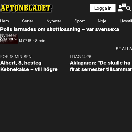
Logga in
Hem
Serier
Nyheter
Sport
Nöje
Livsstil
Polis larmades om skottlossning – var svensexa
Nyheter
Se mer
Nyheter
•
14.07.18
•
8 min
SE ALLA
FÖR 18 MIN SEN
0:54
I DAG 14:26
Albert, 8, besteg
Åklagaren: ”De skulle ha
Kebnekaise – vill högre
firat semester tillsamma