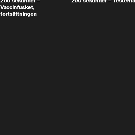
200 sekunder –
200 sekunder – Testern
Vaccinfusket,
fortsättningen