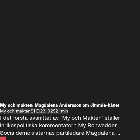
My och makten: Magdalena Andersson om Jimmie-hånet
My och makten
S1 E1
23.10.25
21 min
I det första avsnittet av ”My och Makten” ställer 
inrikespolitiska kommentatorn My Rohwedder 
Socialdemokraternas partiledare Magdalena 