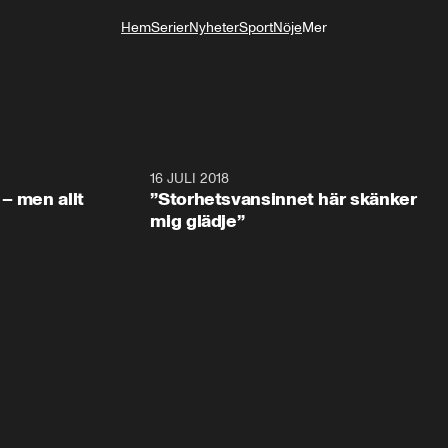
Hem
Serier
Nyheter
Sport
Nöje
Mer
Livsstil
1:05:59
16 JULI 2018
1:05:5
– men allt
”Storhetsvansinnet här skänker
mig glädje”