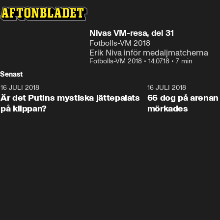
Nivas VM-resa, del 31
Fotbolls-VM 2018
Erik Niva inför medaljmatcherna
Fotbolls-VM 2018
•
14.07.18
•
7 min
Senast
16 JULI 2018
1:05:59
16 JULI 2018
Är det Putins mystiska jättepalats
66 dog på arenan 
på klippan?
mörkades