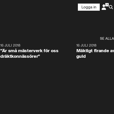
Logga in
SE ALLA
9
16 JULI 2018
1:05:59
16 JULI 2018
”Är små mästerverk för oss
Mäktigt firande a
dräktkonnässörer”
guld