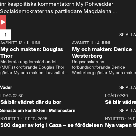
inrikespolitiska kommentatorn My Rohwedder 
Socialdemokraternas partiledare Magdalena 
Andersson till svars.
1
SE ALLA
AVSNITT 12
•
11 JUNI
26:27
AVSNITT 11
•
4 JUNI
2
My och makten: Douglas
My och makten: Denice
Thor
Westerberg
Moderata ungdomsförbundet 
Ungsvenskarnas 
(MUF:s) ordförande Douglas Thor 
förbundsordförande Denice 
gästar My och makten. I avsnittet 
Westerberg gästar My och makten.
diskuteras tonårsutvisningarna och 
avsnittet diskuteras migrationsfrå
hur Moderaterna ska locka väljare till 
och hur SD ska locka kvinnliga 
Väder
SE ALLA
valet i höst. 
väljare. 
I DAG 02:30
1:06
I GÅR 02:30
Så blir vädret där du bor
Så blir vädr
Senaste om konflikten i Mellanöstern
SE ALLA
NYHETER
•
17 FEB. 2025
0:45
NYHETER
•
16 F
500 dagar av krig i Gaza – se förödelsen
Nya vapen ti