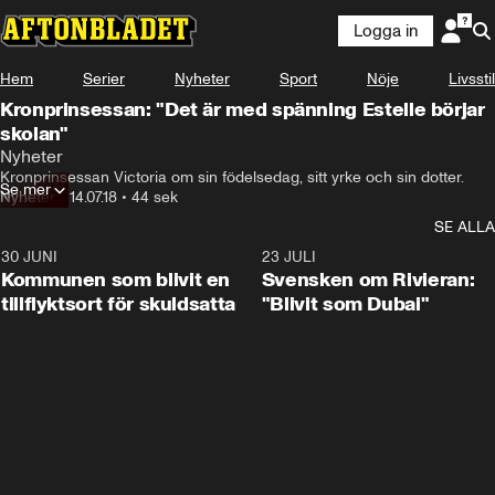
Logga in
Hem
Serier
Nyheter
Sport
Nöje
Livsstil
Kronprinsessan: "Det är med spänning Estelle börjar
skolan"
Nyheter
Kronprinsessan Victoria om sin födelsedag, sitt yrke och sin dotter.
Se mer
Nyheter
•
14.07.18
•
44 sek
SE ALLA
30 JUNI
1:24
23 JULI
Kommunen som blivit en
Svensken om Rivieran:
tillflyktsort för skuldsatta
"Blivit som Dubai"