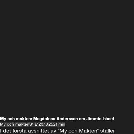
My och makten: Magdalena Andersson om Jimmie-hånet
My och makten
S1 E1
23.10.25
21 min
I det första avsnittet av ”My och Makten” ställer 