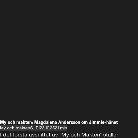
My och makten: Magdalena Andersson om Jimmie-hånet
My och makten
S1 E1
23.10.25
21 min
I det första avsnittet av ”My och Makten” ställer 