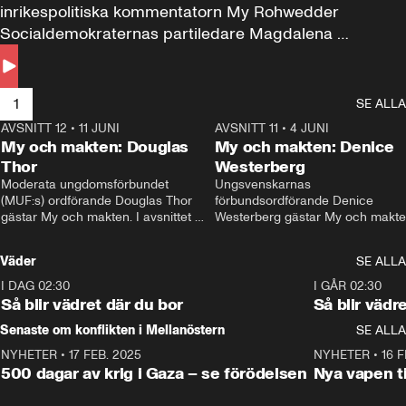
inrikespolitiska kommentatorn My Rohwedder 
Socialdemokraternas partiledare Magdalena 
Andersson till svars.
1
SE ALLA
AVSNITT 12
•
11 JUNI
26:27
AVSNITT 11
•
4 JUNI
2
My och makten: Douglas
My och makten: Denice
Thor
Westerberg
Moderata ungdomsförbundet 
Ungsvenskarnas 
(MUF:s) ordförande Douglas Thor 
förbundsordförande Denice 
gästar My och makten. I avsnittet 
Westerberg gästar My och makten.
diskuteras tonårsutvisningarna och 
avsnittet diskuteras migrationsfrå
hur Moderaterna ska locka väljare till 
och hur SD ska locka kvinnliga 
Väder
SE ALLA
valet i höst. 
väljare. 
I DAG 02:30
1:06
I GÅR 02:30
Så blir vädret där du bor
Så blir vädr
Senaste om konflikten i Mellanöstern
SE ALLA
NYHETER
•
17 FEB. 2025
0:45
NYHETER
•
16 F
500 dagar av krig i Gaza – se förödelsen
Nya vapen ti