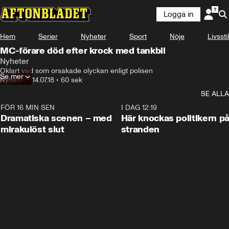
Logga in
Hem
Serier
Nyheter
Sport
Nöje
Livsstil
MC-förare död efter krock med tankbil
Nyheter
Oklart vad som orsakade olyckan enligt polisen
Se mer
Nyheter
•
14.07.18
•
60 sek
SE ALLA
FÖR 16 MIN SEN
0:42
I DAG 12:19
Dramatiska scenen – med
Här knockas politikern p
mirakulöst slut
stranden