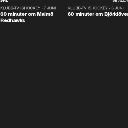
SHL
SE ALLA
KLUBB-TV ISHOCKEY
•
7 JUNI
1:02:53
KLUBB-TV ISHOCKEY
•
6 JUNI
1:0
Plus
60 minuter om Malmö
60 minuter om Björklöve
Redhawks