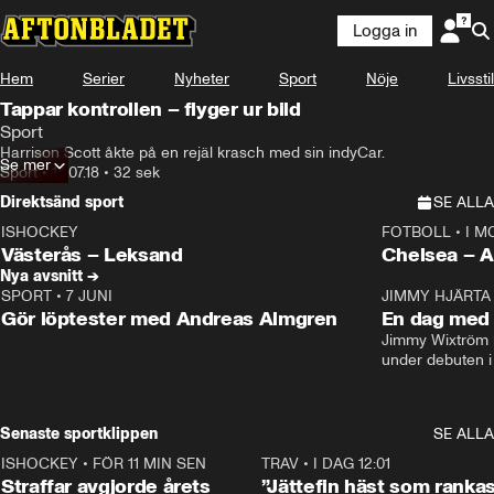
Logga in
Hem
Serier
Nyheter
Sport
Nöje
Livsstil
Tappar kontrollen – flyger ur bild
Sport
Harrison Scott åkte på en rejäl krasch med sin indyCar.
Se mer
Sport
•
14.07.18
•
32 sek
Direktsänd sport
SE ALLA
ISHOCKEY
FOTBOLL
•
I M
LIVE
Plus
Plus
Västerås – Leksand
Chels
Nya avsnitt →
SPORT
•
7 JUNI
16:36
JIMMY HJÄRTA
Gör löptester med Andreas Almgren
En dag med 
Jimmy Wixtröm 
under debuten i
Senaste sportklippen
SE ALLA
ISHOCKEY
•
FÖR 11 MIN SEN
2:19
TRAV
•
I DAG 12:01
Straffar avgjorde årets
”Jättefin häst som ranka