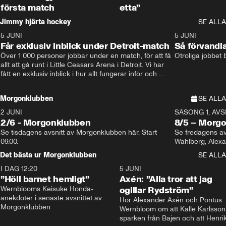
första match
etta”
Jimmy hjärta hockey
SE ALLA
5 JUNI
11:14
5 JUNI
Får exklusiv inblick under Detroit-match
Så förvandl
Över 1 000 personer jobbar under en match, för att få 
Otroliga jobbet
allt att gå runt i Little Ceasars Arena i Detroit. Vi har 
fått en exklusiv inblick i hur allt fungerar inför och 
under match i världens bästa hockeyliga
Morgonklubben
SE ALLA
2 JUNI
SÄSONG 1, AVSN
2/6 - Morgonklubben
8/5 – Morg
Se tisdagens avsnitt av Morgonklubben här. Start 
Se fredagens av
09.00. 
Det bästa ur Morgonklubben
SE ALLA
I DAG 12:20
1:14
5 JUNI
”Höll barnet hemligt”
Axén: ”Alla tror att jag
Wernblooms Keisuke Honda-
ogillar Rydström”
anekdoter i senaste avsnittet av 
Hör Alexander Axén och Pontus 
Morgonklubben
Wernbloom om att Kalle Karlsson 
sparken från Bajen och att Henrik