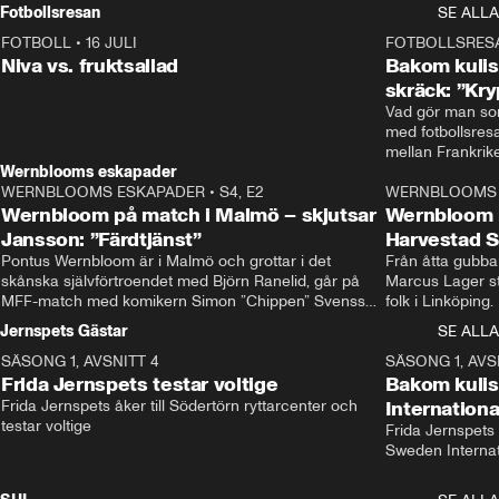
Rydström tar över
Fotbollsresan
SE ALLA
FOTBOLL
•
16 JULI
0:44
FOTBOLLSRES
Niva vs. fruktsallad
Bakom kulis
skräck: ”Kry
Vad gör man som
med fotbollsres
Wernblooms eskapader
WERNBLOOMS ESKAPADER
•
S4, E2
38:23
WERNBLOOMS 
Wernbloom på match i Malmö – skjutsar
Wernbloom 
Jansson: ”Färdtjänst”
Harvestad 
Pontus Wernbloom är i Malmö och grottar i det 
Från åtta gubbar 
skånska självförtroendet med Björn Ranelid, går på 
Marcus Lager sta
MFF-match med komikern Simon ”Chippen” Svensson 
folk i Linköping
och hjälper skadade stjärnbacken Pontus Jansson 
och Wernbloom kl
Jernspets Gästar
SE ALLA
hem. 
SÄSONG 1, AVSNITT 4
13:37
SÄSONG 1, AVS
Frida Jernspets testar voltige
Bakom kuli
Frida Jernspets åker till Södertörn ryttarcenter och 
Internation
testar voltige
Frida Jernspets 
Sweden Interna