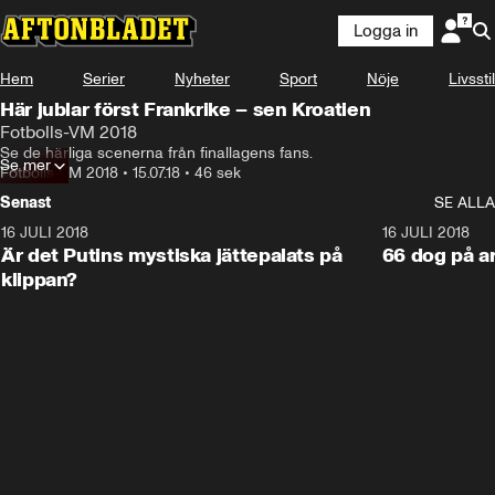
Logga in
Hem
Serier
Nyheter
Sport
Nöje
Livsstil
Här jublar först Frankrike – sen Kroatien
Fotbolls-VM 2018
Se de härliga scenerna från finallagens fans.
Se mer
Fotbolls-VM 2018
•
15.07.18
•
46 sek
Senast
SE ALLA
16 JULI 2018
1:05:59
16 JULI 2018
Är det Putins mystiska jättepalats på
66 dog på a
klippan?