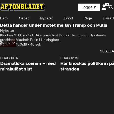
Logga in
Hem
Serier
Nyheter
Sport
Nöje
Livsstil
Detta händer under mötet mellan Trump och Putin
Nyheter
Klockan 13:00 möts USA:s president Donald Trump och Rysslands 
president Vladimir Putin i Helsingfors.
Se mer
Nyheter
•
15.07.18
•
46 sek
SE ALLA
I DAG 19:07
0:42
I DAG 12:19
Dramatiska scenen – med
Här knockas politikern p
mirakulöst slut
stranden