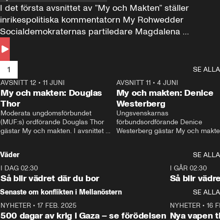
I det första avsnittet av ”My och Makten” ställer 
inrikespolitiska kommentatorn My Rohwedder 
Socialdemokraternas partiledare Magdalena 
Andersson till svars.
1
SE ALLA
AVSNITT 12
•
11 JUNI
26:27
AVSNITT 11
•
4 JUNI
2
My och makten: Douglas
My och makten: Denice
Thor
Westerberg
Moderata ungdomsförbundet 
Ungsvenskarnas 
(MUF:s) ordförande Douglas Thor 
förbundsordförande Denice 
gästar My och makten. I avsnittet 
Westerberg gästar My och makten.
diskuteras tonårsutvisningarna och 
avsnittet diskuteras migrationsfrå
hur Moderaterna ska locka väljare till 
och hur SD ska locka kvinnliga 
Väder
SE ALLA
valet i höst. 
väljare. 
I DAG 02:30
1:06
I GÅR 02:30
Så blir vädret där du bor
Så blir vädr
Senaste om konflikten i Mellanöstern
SE ALLA
NYHETER
•
17 FEB. 2025
0:45
NYHETER
•
16 F
500 dagar av krig i Gaza – se förödelsen
Nya vapen ti