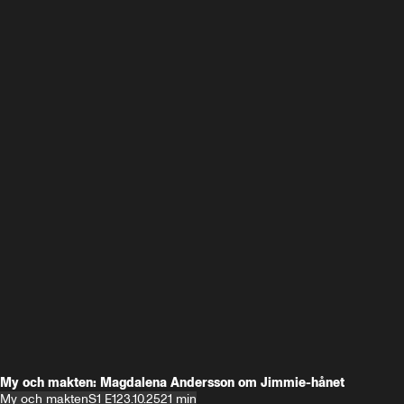
My och makten: Magdalena Andersson om Jimmie-hånet
My och makten
S1 E1
23.10.25
21 min