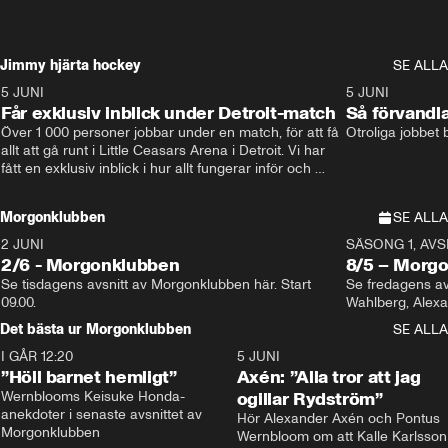
Jimmy hjärta hockey
SE ALLA
5 JUNI
11:14
5 JUNI
Får exklusiv inblick under Detroit-match
Så förvandl
Över 1 000 personer jobbar under en match, för att få 
Otroliga jobbet
allt att gå runt i Little Ceasars Arena i Detroit. Vi har 
fått en exklusiv inblick i hur allt fungerar inför och 
under match i världens bästa hockeyliga
Morgonklubben
SE ALLA
2 JUNI
SÄSONG 1, AVSN
2/6 - Morgonklubben
8/5 – Morg
Se tisdagens avsnitt av Morgonklubben här. Start 
Se fredagens av
09.00. 
Det bästa ur Morgonklubben
SE ALLA
I GÅR 12:20
1:14
5 JUNI
”Höll barnet hemligt”
Axén: ”Alla tror att jag
Wernblooms Keisuke Honda-
ogillar Rydström”
anekdoter i senaste avsnittet av 
Hör Alexander Axén och Pontus 
Morgonklubben
Wernbloom om att Kalle Karlsson 