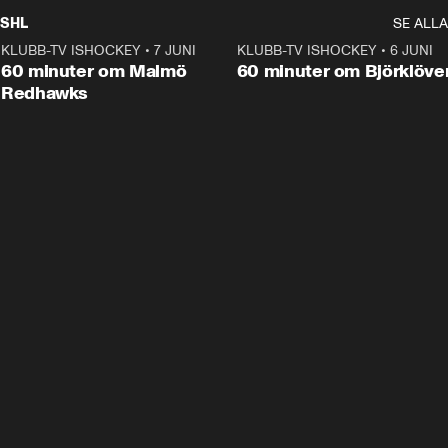
SHL
SE ALLA
KLUBB-TV ISHOCKEY
•
7 JUNI
1:02:53
KLUBB-TV ISHOCKEY
•
6 JUNI
1:0
Plus
60 minuter om Malmö
60 minuter om Björklöve
Redhawks