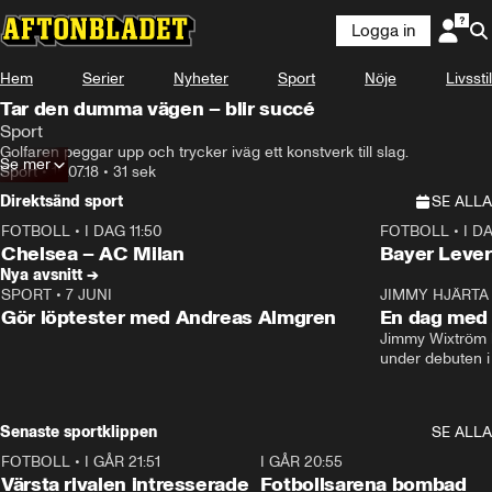
Logga in
Hem
Serier
Nyheter
Sport
Nöje
Livsstil
Tar den dumma vägen – blir succé
Sport
Golfaren peggar upp och trycker iväg ett konstverk till slag.
Se mer
Sport
•
15.07.18
•
31 sek
Direktsänd sport
SE ALLA
FOTBOLL
•
I DAG 11:50
FOTBOLL
•
I D
Plus
Plus
Chelsea – AC Milan
Bayer Lever
Nya avsnitt →
SPORT
•
7 JUNI
16:36
JIMMY HJÄRTA
Gör löptester med Andreas Almgren
En dag med 
Jimmy Wixtröm 
under debuten i
Senaste sportklippen
SE ALLA
FOTBOLL
•
I GÅR 21:51
0:31
I GÅR 20:55
Värsta rivalen intresserade
Fotbollsarena bombad