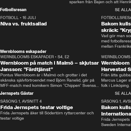
sparken från Bajen och att Henrik
Rydström tar över
Fotbollsresan
SE ALLA
FOTBOLL
•
16 JULI
0:44
FOTBOLLSRES
Niva vs. fruktsallad
Bakom kulis
skräck: ”Kry
Vad gör man som
med fotbollsres
Wernblooms eskapader
WERNBLOOMS ESKAPADER
•
S4, E2
38:23
WERNBLOOMS 
Wernbloom på match i Malmö – skjutsar
Wernbloom 
Jansson: ”Färdtjänst”
Harvestad 
Pontus Wernbloom är i Malmö och grottar i det 
Från åtta gubbar 
skånska självförtroendet med Björn Ranelid, går på 
Marcus Lager sta
MFF-match med komikern Simon ”Chippen” Svensson 
folk i Linköping
och hjälper skadade stjärnbacken Pontus Jansson 
och Wernbloom kl
Jernspets Gästar
SE ALLA
hem. 
SÄSONG 1, AVSNITT 4
13:37
SÄSONG 1, AVS
Frida Jernspets testar voltige
Bakom kuli
Frida Jernspets åker till Södertörn ryttarcenter och 
Internation
testar voltige
Frida Jernspets 
Sweden Interna