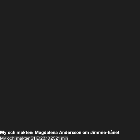
My och makten: Magdalena Andersson om Jimmie-hånet
My och makten
S1 E1
23.10.25
21 min