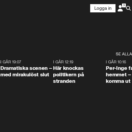
Logga in
SE ALLA
:30
6
I GÅR 19:07
0:42
I GÅR 12:19
0:45
I GÅR 10:16
Dramatiska scenen –
Här knockas
Per-Inge fa
med mirakulöst slut
politikern på
hemmet – 
stranden
komma ut