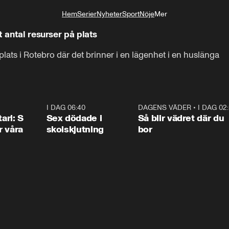
Hem
Serier
Nyheter
Sport
Nöje
Mer
Livsstil
t antal resurser på plats
plats i Rotebro där det brinner i en lägenhet i en huslänga
1:36
I DAG 06:40
0:47
DAGENS VÄDER
•
I DAG 02
1:0
ari: S
Sex dödade i
Så blir vädret där du
r våra
skolskjutning
bor