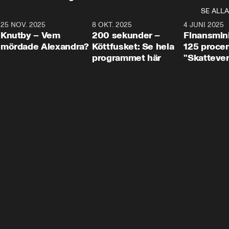
SE ALLA
3
25 NOV. 2025
31:05
8 OKT. 2025
4:29
4 JUNI 2025
Knutby – Vem
200 sekunder –
Finansmin
mördade Alexandra?
Köttfusket: Se hela
125 procent
programmet här
"Skattever
viktig uppg