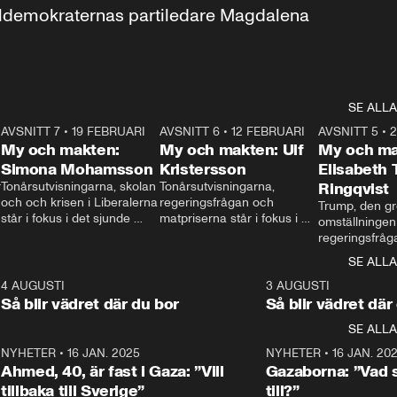
aldemokraternas partiledare Magdalena 
SE ALLA
7
AVSNITT 7
•
19 FEBRUARI
24:30
AVSNITT 6
•
12 FEBRUARI
27:30
AVSNITT 5
•
My och makten:
My och makten: Ulf
My och ma
Simona Mohamsson
Kristersson
Elisabeth
 
Tonårsutvisningarna, skolan 
Tonårsutvisningarna, 
Ringqvist
och och krisen i Liberalerna 
regeringsfrågan och 
Trump, den gr
står i fokus i det sjunde 
matpriserna står i fokus i 
omställningen
avsnittet av ”My och 
det sjätte avsnittet av ”My 
regeringsfråga
makten”. Se när 
och makten”. Se när 
centrum i det 
SE ALLA
Aftonbladets inrikespolitiska 
Aftonbladets inrikespolitiska 
avsnittet av ”
kommentator My 
kommentator My 
6
4 AUGUSTI
1:06
3 AUGUSTI
Makten”. Se nä
Rohwedder ställer 
Rohwedder ställer 
Så blir vädret där du bor
Så blir vädret där
Aftonbladets in
utbildnings- och 
statsminister Ulf Kristersson 
kommentator 
SE ALLA
integrationsminister Simona 
till svars.
Rohwedder stäl
Mohamsson till svars.
Centerpartiets
2
NYHETER
•
16 JAN. 2025
1:01
NYHETER
•
16 JAN. 20
Thand Ring till
Ahmed, 40, är fast i Gaza: ”Vill
Gazaborna: ”Vad s
tillbaka till Sverige”
till?”