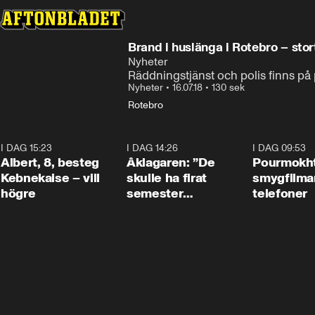
Brand i huslänga i Rotebro – stor
Nyheter
Räddningstjänst och polis finns på 
Nyheter
•
16.07.18
•
130 sek
Rotebro
I DAG 15:23
0:54
I DAG 14:26
1:54
I DAG 09:53
Albert, 8, besteg
Åklagaren: ”De
Pourmokht
Kebnekaise – vill
skulle ha firat
smygfilma
högre
semester
telefoner
tillsammans”