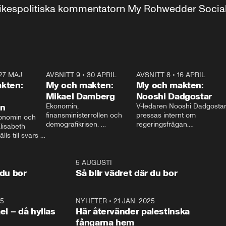
r inrikespolitiska kommentatorn My Rohwedder Soci
27 MAJ
3:51
AVSNITT 9
•
30 APRIL
24:00
AVSNITT 8
•
16 APRIL
25:1
kten:
My och makten:
My och makten:
Mikael Damberg
Nooshi Dadgostar
on
Ekonomin, 
V-ledaren Nooshi Dadgostar
finansministerrollen och 
pressas internt om 
onomin och 
demografikrisen. 
regeringsfrågan.

lisabeth 
Oppositionen ställs till svars 
I Aftonbladets 
ls till svars 
när Socialdemokraternas 
partiledarutfrågning ”My 
stern gästar 
Mikael Damberg gästar My 
och Makten” sätter hon ner 
My och Makten. 
och Makten. 
foten mot kritikerna:

1:06
5 AUGUSTI
1:0
– Vi ställer upp i val. Ska vi 
 du bor
Så blir vädret där du bor
vara med så sitter vi förstås 
25
1:22
NYHETER
•
21 JAN. 2025
0:5
ael – då hyllas
Här återvänder palestinska
fångarna hem