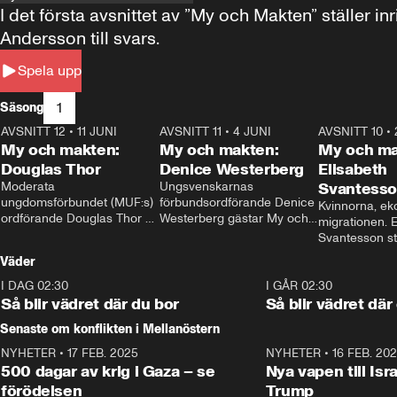
I det första avsnittet av ”My och Makten” ställe
Andersson till svars.
Spela upp
1
Säsong
AVSNITT 12
•
11 JUNI
26:27
AVSNITT 11
•
4 JUNI
23:40
AVSNITT 10
•
My och makten:
My och makten:
My och ma
Douglas Thor
Denice Westerberg
Elisabeth
Moderata 
Ungsvenskarnas 
Svantess
ungdomsförbundet (MUF:s) 
förbundsordförande Denice 
Kvinnorna, ek
ordförande Douglas Thor 
Westerberg gästar My och 
migrationen. E
gästar My och makten. I 
makten. I avsnittet 
Svantesson stäl
avsnittet diskuteras 
diskuteras migrationsfrågan 
när finansmini
Väder
tonårsutvisningarna och hur 
och hur SD ska locka 
Moderaterna ska locka 
kvinnliga väljare. 
I DAG 02:30
1:06
I GÅR 02:30
väljare till valet i höst. 
Så blir vädret där du bor
Så blir vädret där
Senaste om konflikten i Mellanöstern
NYHETER
•
17 FEB. 2025
0:45
NYHETER
•
16 FEB. 20
500 dagar av krig i Gaza – se
Nya vapen till Isr
förödelsen
Trump