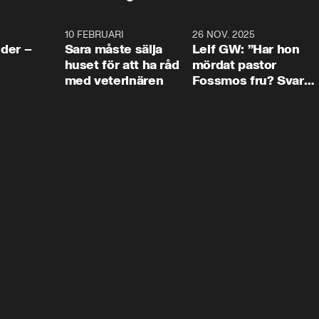
4:24
10 FEBRUARI
4:13
26 NOV. 2025
8:1
der –
Sara måste sälja
Leif GW: ”Har hon
huset för att ha råd
mördat pastor
med veterinären
Fossmos fru? Svar
nej.”