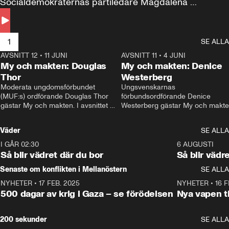
Socialdemokraternas partiledare Magdalena 
Andersson till svars.
1
SE ALLA
AVSNITT 12
•
11 JUNI
26:27
AVSNITT 11
•
4 JUNI
2
My och makten: Douglas
My och makten: Denice
Thor
Westerberg
Moderata ungdomsförbundet 
Ungsvenskarnas 
(MUF:s) ordförande Douglas Thor 
förbundsordförande Denice 
gästar My och makten. I avsnittet 
Westerberg gästar My och makten.
diskuteras tonårsutvisningarna och 
avsnittet diskuteras migrationsfrå
hur Moderaterna ska locka väljare till 
och hur SD ska locka kvinnliga 
Väder
SE ALLA
valet i höst. 
väljare. 
I GÅR 02:30
1:06
6 AUGUSTI
Så blir vädret där du bor
Så blir vädr
Senaste om konflikten i Mellanöstern
SE ALLA
NYHETER
•
17 FEB. 2025
0:45
NYHETER
•
16 F
500 dagar av krig i Gaza – se förödelsen
Nya vapen ti
200 sekunder
SE ALLA