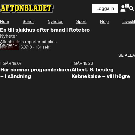
Logga in
Hem
Serier
Nyheter
Sport
Nöje
Livsstil
En till sjukhus efter brand i Rotebro
Nyheter
Aftonbladets reporter på plats
Se mer
Nyheter
•
16.07.18
•
131 sek
SE ALLA
I GÅR 19:07
0:45
I GÅR 15:23
Här somnar programledaren
Albert, 8, besteg
– i sändning
Kebnekaise – vill högre