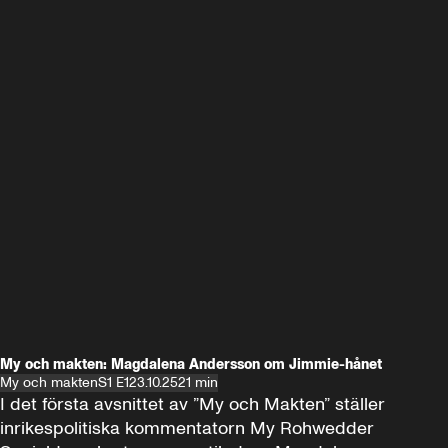
My och makten: Magdalena Andersson om Jimmie-hånet
My och makten
S1 E1
23.10.25
21 min
I det första avsnittet av ”My och Makten” ställer 
inrikespolitiska kommentatorn My Rohwedder 