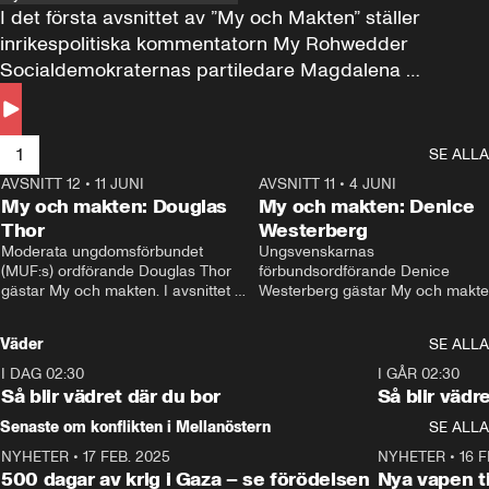
I det första avsnittet av ”My och Makten” ställer 
inrikespolitiska kommentatorn My Rohwedder 
Socialdemokraternas partiledare Magdalena 
Andersson till svars.
1
SE ALLA
AVSNITT 12
•
11 JUNI
26:27
AVSNITT 11
•
4 JUNI
2
My och makten: Douglas
My och makten: Denice
Thor
Westerberg
Moderata ungdomsförbundet 
Ungsvenskarnas 
(MUF:s) ordförande Douglas Thor 
förbundsordförande Denice 
gästar My och makten. I avsnittet 
Westerberg gästar My och makten.
diskuteras tonårsutvisningarna och 
avsnittet diskuteras migrationsfrå
hur Moderaterna ska locka väljare till 
och hur SD ska locka kvinnliga 
Väder
SE ALLA
valet i höst. 
väljare. 
I DAG 02:30
1:06
I GÅR 02:30
Så blir vädret där du bor
Så blir vädr
Senaste om konflikten i Mellanöstern
SE ALLA
NYHETER
•
17 FEB. 2025
0:45
NYHETER
•
16 F
500 dagar av krig i Gaza – se förödelsen
Nya vapen ti