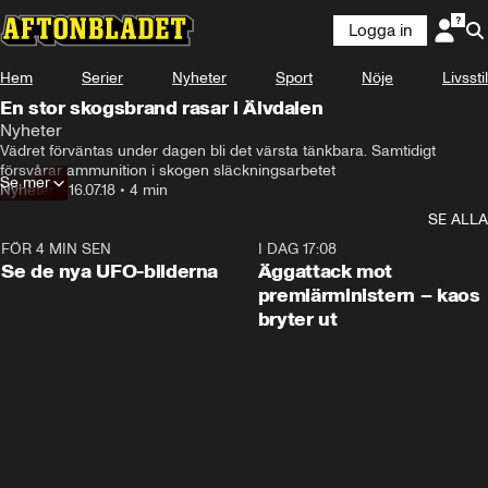
Logga in
Hem
Serier
Nyheter
Sport
Nöje
Livsstil
En stor skogsbrand rasar i Älvdalen
Nyheter
Vädret förväntas under dagen bli det värsta tänkbara. Samtidigt 
försvårar ammunition i skogen släckningsarbetet
Se mer
Nyheter
•
16.07.18
•
4 min
SE ALLA
FÖR 4 MIN SEN
0:36
I DAG 17:08
Se de nya UFO-bilderna
Äggattack mot
premiärministern – kaos
bryter ut