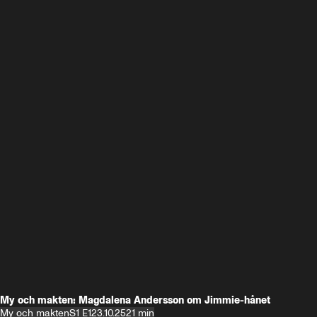
My och makten: Magdalena Andersson om Jimmie-hånet
My och makten
S1 E1
23.10.25
21 min