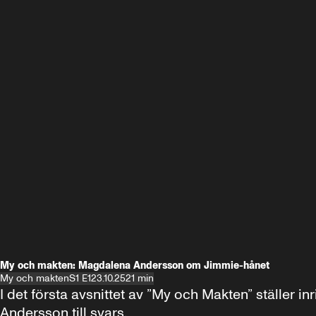
My och makten: Magdalena Andersson om Jimmie-hånet
My och makten
S1 E1
23.10.25
21 min
I det första avsnittet av ”My och Makten” ställe
Andersson till svars.