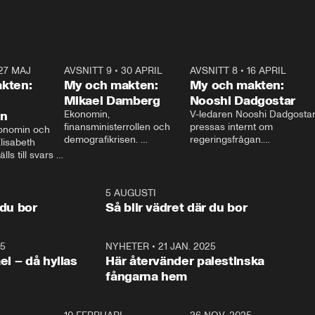
27 MAJ
3:51
AVSNITT 9
•
30 APRIL
24:00
AVSNITT 8
•
16 APRIL
25:1
kten:
My och makten:
My och makten:
Mikael Damberg
Nooshi Dadgostar
on
Ekonomin, 
V-ledaren Nooshi Dadgostar
finansministerrollen och 
pressas internt om 
onomin och 
demografikrisen. 
regeringsfrågan.

lisabeth 
Oppositionen ställs till svars 
I Aftonbladets 
ls till svars 
när Socialdemokraternas 
partiledarutfrågning ”My 
stern gästar 
Mikael Damberg gästar My 
och Makten” sätter hon ner 
My och Makten. 
och Makten. 
foten mot kritikerna:

1:06
5 AUGUSTI
1:0
– Vi ställer upp i val. Ska vi 
 du bor
Så blir vädret där du bor
vara med så sitter vi förstås 
25
1:22
NYHETER
•
21 JAN. 2025
0:5
ael – då hyllas
Här återvänder palestinska
fångarna hem