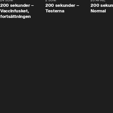
24 JUNI
5:00
2 JUNI
4:23
20 APRIL
200 sekunder –
200 sekunder –
200 sekun
Vaccinfusket,
Testerna
Normal
fortsättningen