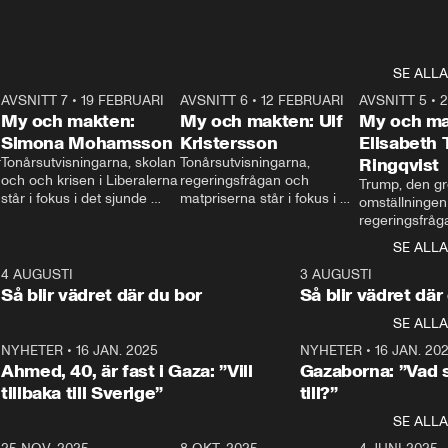
SE ALLA
7
AVSNITT 7
•
19 FEBRUARI
24:30
AVSNITT 6
•
12 FEBRUARI
27:30
AVSNITT 5
•
My och makten:
My och makten: Ulf
My och ma
Simona Mohamsson
Kristersson
Elisabeth
 
Tonårsutvisningarna, skolan 
Tonårsutvisningarna, 
Ringqvist
och och krisen i Liberalerna 
regeringsfrågan och 
Trump, den gr
står i fokus i det sjunde 
matpriserna står i fokus i 
omställningen
avsnittet av ”My och 
det sjätte avsnittet av ”My 
regeringsfråga
makten”. Se när 
och makten”. Se när 
centrum i det 
SE ALLA
Aftonbladets inrikespolitiska 
Aftonbladets inrikespolitiska 
avsnittet av ”
kommentator My 
kommentator My 
6
4 AUGUSTI
1:06
3 AUGUSTI
Makten”. Se nä
Rohwedder ställer 
Rohwedder ställer 
Så blir vädret där du bor
Så blir vädret där
Aftonbladets in
utbildnings- och 
statsminister Ulf Kristersson 
kommentator 
SE ALLA
integrationsminister Simona 
till svars.
Rohwedder stäl
Mohamsson till svars.
Centerpartiets
2
NYHETER
•
16 JAN. 2025
1:01
NYHETER
•
16 JAN. 20
Thand Ring till
Ahmed, 40, är fast i Gaza: ”Vill
Gazaborna: ”Vad s
tillbaka till Sverige”
till?”
SE ALLA