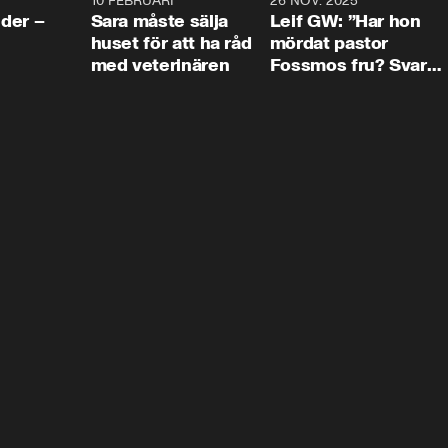
4:24
10 FEBRUARI
4:13
26 NOV. 2025
8:1
der –
Sara måste sälja
Leif GW: ”Har hon
huset för att ha råd
mördat pastor
med veterinären
Fossmos fru? Svar
nej.”