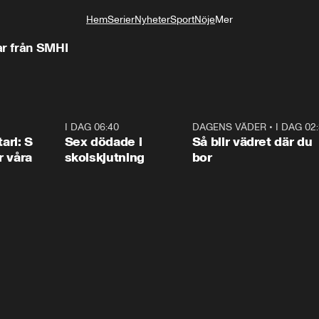
Hem
Serier
Nyheter
Sport
Nöje
Mer
Livsstil
r från SMHI
1:36
I DAG 06:40
0:47
DAGENS VÄDER
•
I DAG 02
1:0
ari: S
Sex dödade i
Så blir vädret där du
r våra
skolskjutning
bor