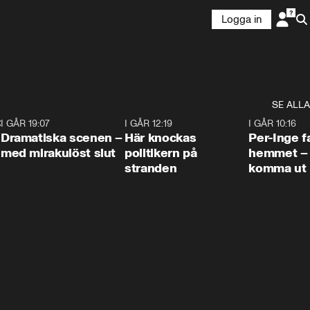
Logga in
SE ALLA
:30
6
I GÅR 19:07
0:42
I GÅR 12:19
0:45
I GÅR 10:16
Dramatiska scenen –
Här knockas
Per-Inge fa
med mirakulöst slut
politikern på
hemmet – 
stranden
komma ut