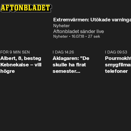
Extremvärmen: Utökade varninga
Nyheter
Aftonbladet sänder live
Nyheter
•
16.07.18
•
27 sek
FÖR 9 MIN SEN
0:54
I DAG 14:26
1:54
I DAG 09:53
Albert, 8, besteg
Åklagaren: ”De
Pourmokht
Kebnekaise – vill
skulle ha firat
smygfilma
högre
semester
telefoner
tillsammans”