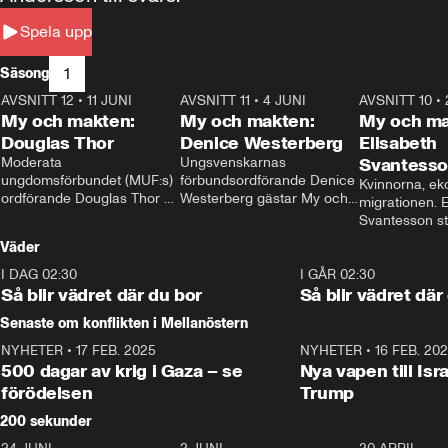
Spela upp
1
Säsong
AVSNITT 12
•
11 JUNI
26:27
AVSNITT 11
•
4 JUNI
23:40
AVSNITT 10
•
My och makten:
My och makten:
My och ma
Douglas Thor
Denice Westerberg
Elisabeth
Moderata 
Ungsvenskarnas 
Svantess
ungdomsförbundet (MUF:s) 
förbundsordförande Denice 
Kvinnorna, ek
ordförande Douglas Thor 
Westerberg gästar My och 
migrationen. E
gästar My och makten. I 
makten. I avsnittet 
Svantesson stäl
avsnittet diskuteras 
diskuteras migrationsfrågan 
när finansmini
Väder
tonårsutvisningarna och hur 
och hur SD ska locka 
Moderaterna ska locka 
kvinnliga väljare. 
I DAG 02:30
1:06
I GÅR 02:30
väljare till valet i höst. 
Så blir vädret där du bor
Så blir vädret där
Senaste om konflikten i Mellanöstern
NYHETER
•
17 FEB. 2025
0:45
NYHETER
•
16 FEB. 20
500 dagar av krig i Gaza – se
Nya vapen till Isr
förödelsen
Trump
200 sekunder