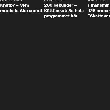
3
25 NOV. 2025
31:05
8 OKT. 2025
4:29
4 JUNI 2025
Knutby – Vem
200 sekunder –
Finansmin
mördade Alexandra?
Köttfusket: Se hela
125 procent
programmet här
"Skattever
viktig uppg