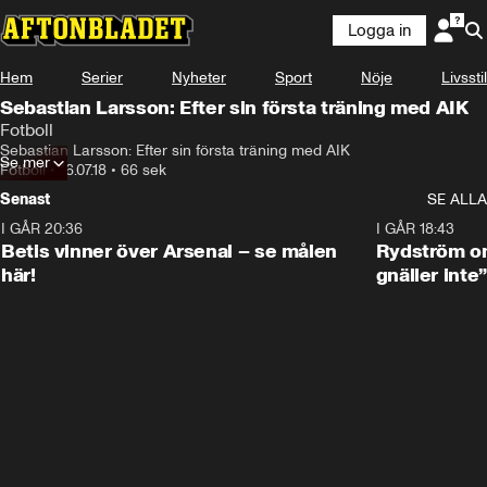
Logga in
Hem
Serier
Nyheter
Sport
Nöje
Livsstil
Sebastian Larsson: Efter sin första träning med AIK
Fotboll
Sebastian Larsson: Efter sin första träning med AIK
Se mer
Fotboll
•
16.07.18
•
66 sek
Senast
SE ALLA
I GÅR 20:36
1:30
I GÅR 18:43
Betis vinner över Arsenal – se målen
Rydström om
här!
gnäller inte”