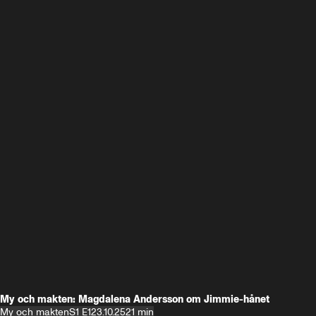
My och makten: Magdalena Andersson om Jimmie-hånet
My och makten
S1 E1
23.10.25
21 min