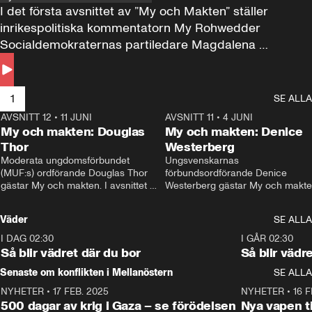
I det första avsnittet av ”My och Makten” ställer 
inrikespolitiska kommentatorn My Rohwedder 
Socialdemokraternas partiledare Magdalena 
Andersson till svars.
1
SE ALLA
AVSNITT 12
•
11 JUNI
26:27
AVSNITT 11
•
4 JUNI
2
My och makten: Douglas
My och makten: Denice
Thor
Westerberg
Moderata ungdomsförbundet 
Ungsvenskarnas 
(MUF:s) ordförande Douglas Thor 
förbundsordförande Denice 
gästar My och makten. I avsnittet 
Westerberg gästar My och makten.
diskuteras tonårsutvisningarna och 
avsnittet diskuteras migrationsfrå
hur Moderaterna ska locka väljare till 
och hur SD ska locka kvinnliga 
Väder
SE ALLA
valet i höst. 
väljare. 
I DAG 02:30
1:06
I GÅR 02:30
Så blir vädret där du bor
Så blir vädr
Senaste om konflikten i Mellanöstern
SE ALLA
NYHETER
•
17 FEB. 2025
0:45
NYHETER
•
16 F
500 dagar av krig i Gaza – se förödelsen
Nya vapen ti