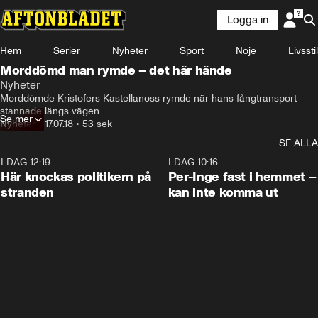
Logga in
Hem
Serier
Nyheter
Sport
Nöje
Livsstil
Morddömd man rymde – det här hände
Nyheter
Morddömde Kristofers Kastellanoss rymde när hans fångtransport 
stannade längs vägen
Se mer
Nyheter
•
17.07.18
•
53 sek
SE ALLA
I DAG 12:19
0:45
I DAG 10:16
Här knockas politikern på
Per-Inge fast i hemmet –
stranden
kan inte komma ut