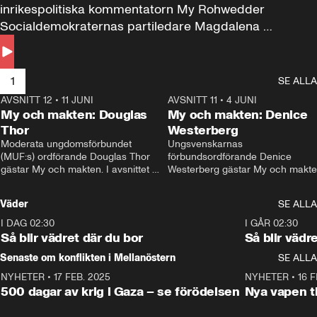
inrikespolitiska kommentatorn My Rohwedder 
Socialdemokraternas partiledare Magdalena 
Andersson till svars.
1
SE ALLA
AVSNITT 12
•
11 JUNI
26:27
AVSNITT 11
•
4 JUNI
2
My och makten: Douglas
My och makten: Denice
Thor
Westerberg
Moderata ungdomsförbundet 
Ungsvenskarnas 
(MUF:s) ordförande Douglas Thor 
förbundsordförande Denice 
gästar My och makten. I avsnittet 
Westerberg gästar My och makten.
diskuteras tonårsutvisningarna och 
avsnittet diskuteras migrationsfrå
hur Moderaterna ska locka väljare till 
och hur SD ska locka kvinnliga 
Väder
SE ALLA
valet i höst. 
väljare. 
I DAG 02:30
1:06
I GÅR 02:30
Så blir vädret där du bor
Så blir vädr
Senaste om konflikten i Mellanöstern
SE ALLA
NYHETER
•
17 FEB. 2025
0:45
NYHETER
•
16 F
500 dagar av krig i Gaza – se förödelsen
Nya vapen ti