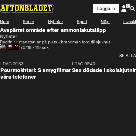
Logga in
Hem
Serier
Nyheter
Sport
Nöje
Livsstil
Avspärrat område efter ammoniakutsläpp
Nyheter
Räddningstjänsten är på plats - brandman förd till sjukhus
Se mer
Nyheter
•
17.07.18
•
119 sek
SE ALLA
I DAG 09:53
1:36
I DAG 06:40
Pourmokhtari: S smygfilmar
Sex dödade i skolskjutni
våra telefoner