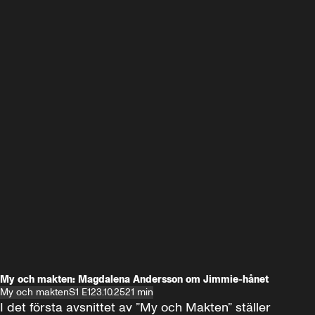
My och makten: Magdalena Andersson om Jimmie-hånet
My och makten
S1 E1
23.10.25
21 min
I det första avsnittet av ”My och Makten” ställer 