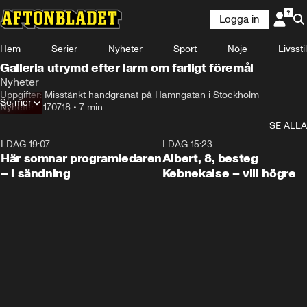
Logga in
Hem
Serier
Nyheter
Sport
Nöje
Livsstil
Galleria utrymd efter larm om farligt föremål
Nyheter
Uppgifter: Misstänkt handgranat på Hamngatan i Stockholm
Se mer
Nyheter
•
17.07.18
•
7 min
SE ALLA
I DAG 19:07
0:45
I DAG 15:23
Här somnar programledaren
Albert, 8, besteg
– i sändning
Kebnekaise – vill högre