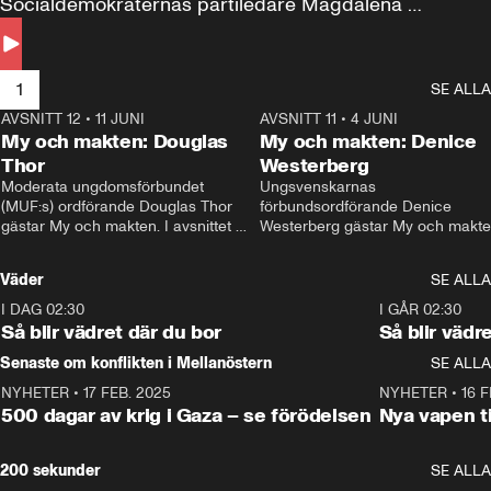
Socialdemokraternas partiledare Magdalena 
Andersson till svars.
1
SE ALLA
AVSNITT 12
•
11 JUNI
26:27
AVSNITT 11
•
4 JUNI
2
My och makten: Douglas
My och makten: Denice
Thor
Westerberg
Moderata ungdomsförbundet 
Ungsvenskarnas 
(MUF:s) ordförande Douglas Thor 
förbundsordförande Denice 
gästar My och makten. I avsnittet 
Westerberg gästar My och makten.
diskuteras tonårsutvisningarna och 
avsnittet diskuteras migrationsfrå
hur Moderaterna ska locka väljare till 
och hur SD ska locka kvinnliga 
Väder
SE ALLA
valet i höst. 
väljare. 
I DAG 02:30
1:06
I GÅR 02:30
Så blir vädret där du bor
Så blir vädr
Senaste om konflikten i Mellanöstern
SE ALLA
NYHETER
•
17 FEB. 2025
0:45
NYHETER
•
16 F
500 dagar av krig i Gaza – se förödelsen
Nya vapen ti
200 sekunder
SE ALLA