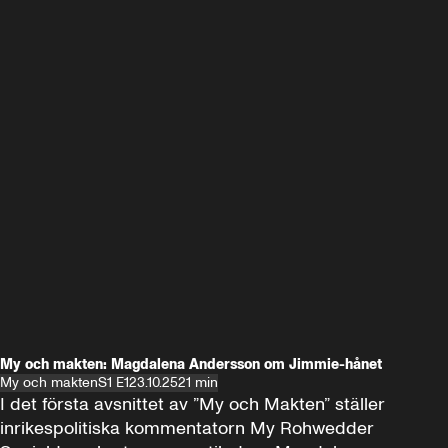
My och makten: Magdalena Andersson om Jimmie-hånet
My och makten
S1 E1
23.10.25
21 min
I det första avsnittet av ”My och Makten” ställer 
inrikespolitiska kommentatorn My Rohwedder 