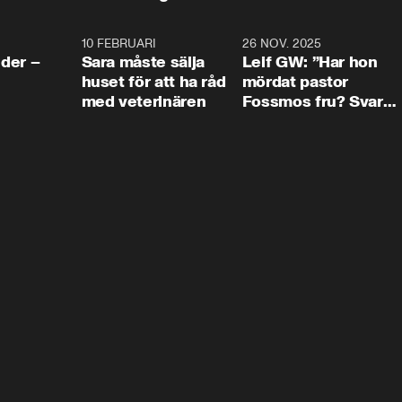
4:24
10 FEBRUARI
4:13
26 NOV. 2025
8:1
der –
Sara måste sälja
Leif GW: ”Har hon
huset för att ha råd
mördat pastor
med veterinären
Fossmos fru? Svar
nej.”