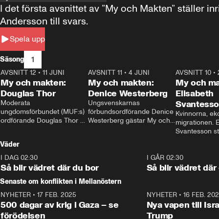
I det första avsnittet av ”My och Makten” ställe
Andersson till svars.
Spela upp
1
Säsong
AVSNITT 12
•
11 JUNI
26:27
AVSNITT 11
•
4 JUNI
23:40
AVSNITT 10
•
My och makten:
My och makten:
My och ma
Douglas Thor
Denice Westerberg
Elisabeth
Moderata 
Ungsvenskarnas 
Svantess
ungdomsförbundet (MUF:s) 
förbundsordförande Denice 
Kvinnorna, ek
ordförande Douglas Thor 
Westerberg gästar My och 
migrationen. E
gästar My och makten. I 
makten. I avsnittet 
Svantesson stäl
avsnittet diskuteras 
diskuteras migrationsfrågan 
när finansmini
Väder
tonårsutvisningarna och hur 
och hur SD ska locka 
Moderaterna ska locka 
kvinnliga väljare. 
I DAG 02:30
1:06
I GÅR 02:30
väljare till valet i höst. 
Så blir vädret där du bor
Så blir vädret där
Senaste om konflikten i Mellanöstern
NYHETER
•
17 FEB. 2025
0:45
NYHETER
•
16 FEB. 20
500 dagar av krig i Gaza – se
Nya vapen till Isr
förödelsen
Trump