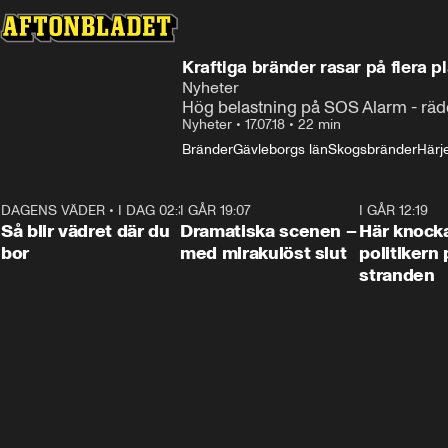
Kraftiga bränder rasar på flera pl
Nyheter
Hög belastning på SOS Alarm - rädd
Nyheter
•
17.07.18
•
22 min
Bränder
Gävleborgs län
Skogsbränder
Härj
DAGENS VÄDER
•
I DAG 02:30
1:06
I GÅR 19:07
0:42
I GÅR 12:19
Så blir vädret där du
Dramatiska scenen –
Här knock
bor
med mirakulöst slut
politikern 
stranden