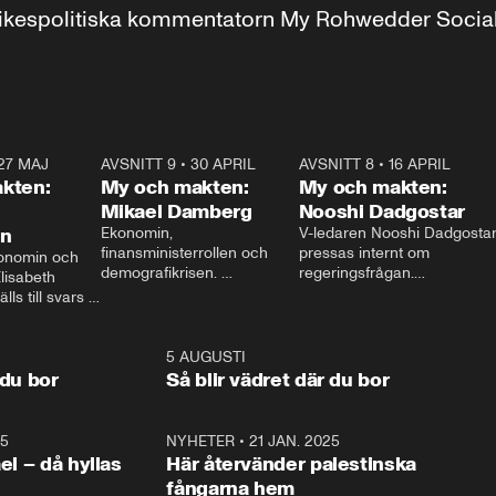
r inrikespolitiska kommentatorn My Rohwedder Soci
27 MAJ
3:51
AVSNITT 9
•
30 APRIL
24:00
AVSNITT 8
•
16 APRIL
25:1
kten:
My och makten:
My och makten:
Mikael Damberg
Nooshi Dadgostar
on
Ekonomin, 
V-ledaren Nooshi Dadgostar
finansministerrollen och 
pressas internt om 
onomin och 
demografikrisen. 
regeringsfrågan.

lisabeth 
Oppositionen ställs till svars 
I Aftonbladets 
ls till svars 
när Socialdemokraternas 
partiledarutfrågning ”My 
stern gästar 
Mikael Damberg gästar My 
och Makten” sätter hon ner 
My och Makten. 
och Makten. 
foten mot kritikerna:

1:06
5 AUGUSTI
1:0
– Vi ställer upp i val. Ska vi 
 du bor
Så blir vädret där du bor
vara med så sitter vi förstås 
25
1:22
NYHETER
•
21 JAN. 2025
0:5
ael – då hyllas
Här återvänder palestinska
fångarna hem