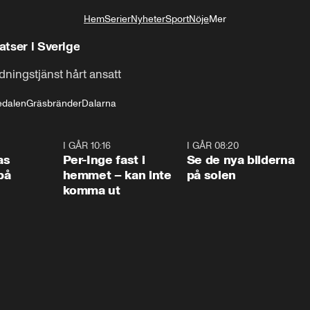
Hem
Serier
Nyheter
Sport
Nöje
Mer
Livsstil
atser i Sverige
ningstjänst hårt ansatt
edalen
Gräsbränder
Dalarna
0:45
I GÅR 10:16
1:26
I GÅR 08:20
0:3
as
Per-Inge fast i
Se de nya bilderna
på
hemmet – kan inte
på solen
komma ut