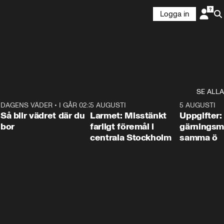
Logga in
SE ALLA
1
DAGENS VÄDER
•
I GÅR 02:30
1:06
5 AUGUSTI
0:35
5 AUGUSTI
Så blir vädret där du
Larmet: Misstänkt
Uppgifter:
bor
farligt föremål i
gärningsm
centrala Stockholm
samma ö