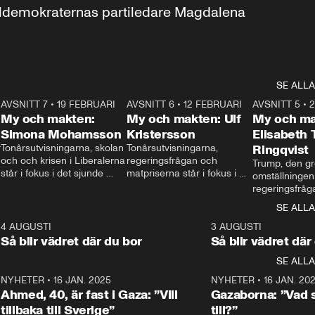
aldemokraternas partiledare Magdalena 
SE ALLA
7
AVSNITT 7
•
19 FEBRUARI
24:30
AVSNITT 6
•
12 FEBRUARI
27:30
AVSNITT 5
•
My och makten:
My och makten: Ulf
My och ma
Simona Mohamsson
Kristersson
Elisabeth
 
Tonårsutvisningarna, skolan 
Tonårsutvisningarna, 
Ringqvist
och och krisen i Liberalerna 
regeringsfrågan och 
Trump, den gr
står i fokus i det sjunde 
matpriserna står i fokus i 
omställningen
avsnittet av ”My och 
det sjätte avsnittet av ”My 
regeringsfråga
makten”. Se när 
och makten”. Se när 
centrum i det 
SE ALLA
Aftonbladets inrikespolitiska 
Aftonbladets inrikespolitiska 
avsnittet av ”
kommentator My 
kommentator My 
6
4 AUGUSTI
1:06
3 AUGUSTI
Makten”. Se nä
Rohwedder ställer 
Rohwedder ställer 
Så blir vädret där du bor
Så blir vädret där
Aftonbladets in
utbildnings- och 
statsminister Ulf Kristersson 
kommentator 
SE ALLA
integrationsminister Simona 
till svars.
Rohwedder stäl
Mohamsson till svars.
Centerpartiets
2
NYHETER
•
16 JAN. 2025
1:01
NYHETER
•
16 JAN. 20
Thand Ring till
Ahmed, 40, är fast i Gaza: ”Vill
Gazaborna: ”Vad s
tillbaka till Sverige”
till?”