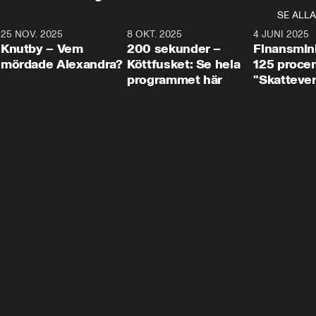
SE ALLA
3
25 NOV. 2025
31:05
8 OKT. 2025
4:29
4 JUNI 2025
Knutby – Vem
200 sekunder –
Finansmin
mördade Alexandra?
Köttfusket: Se hela
125 procent
programmet här
"Skattever
viktig uppg