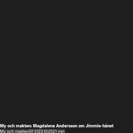
My och makten: Magdalena Andersson om Jimmie-hånet
My och makten
S1 E1
23.10.25
21 min