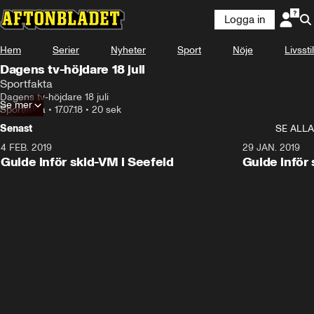
Logga in
Hem
Serier
Nyheter
Sport
Nöje
Livsstil
Dagens tv-höjdare 18 juli
Sportfakta
Dagens tv-höjdare 18 juli
Se mer
Sportfakta
•
17.07.18
•
20 sek
Senast
SE ALLA
4 FEB. 2019
0:48
29 JAN. 2019
Guide inför skid-VM i Seefeld
Guide inför