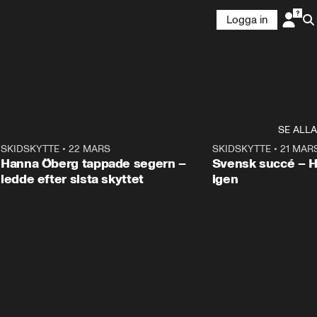
Logga in
SE ALLA
9
SKIDSKYTTE
•
22 MARS
0:55
SKIDSKYTTE
•
21 MAR
Hanna Öberg tappade segern –
Svensk succé – 
ledde efter sista skyttet
igen