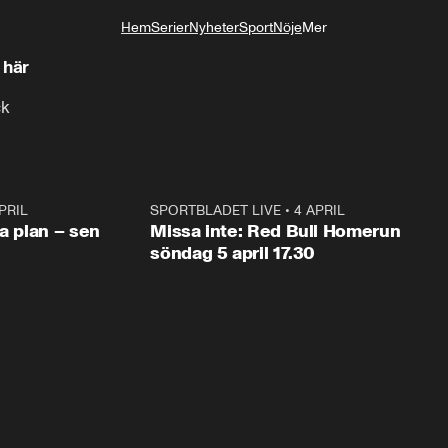
Hem
Serier
Nyheter
Sport
Nöje
Mer
Livsstil
 här
ck
PRIL
1:03
SPORTBLADET LIVE
•
4 APRIL
1:0
va plan – sen
Missa inte: Red Bull Homerun
söndag 5 april 17.30