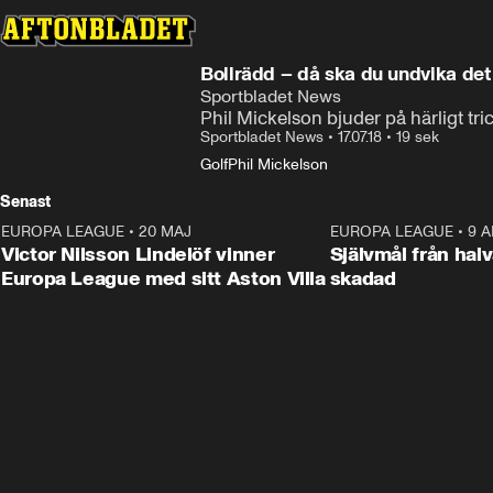
Bollrädd – då ska du undvika det
Sportbladet News
Phil Mickelson bjuder på härligt tri
Sportbladet News
•
17.07.18
•
19 sek
Golf
Phil Mickelson
Senast
EUROPA LEAGUE
•
20 MAJ
1:32
EUROPA LEAGUE
•
9 A
Victor Nilsson Lindelöf vinner
Självmål från hal
Europa League med sitt Aston Villa
skadad