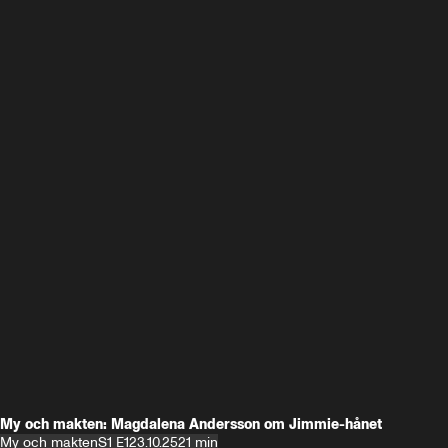
My och makten: Magdalena Andersson om Jimmie-hånet
My och makten
S1 E1
23.10.25
21 min