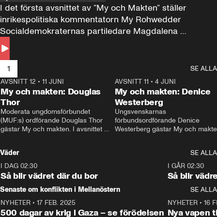
I det första avsnittet av ”My och Makten” ställer 
inrikespolitiska kommentatorn My Rohwedder 
Socialdemokraternas partiledare Magdalena 
Andersson till svars.
1
SE ALLA
AVSNITT 12
•
11 JUNI
26:27
AVSNITT 11
•
4 JUNI
2
My och makten: Douglas
My och makten: Denice
Thor
Westerberg
Moderata ungdomsförbundet 
Ungsvenskarnas 
(MUF:s) ordförande Douglas Thor 
förbundsordförande Denice 
gästar My och makten. I avsnittet 
Westerberg gästar My och makten.
diskuteras tonårsutvisningarna och 
avsnittet diskuteras migrationsfrå
hur Moderaterna ska locka väljare till 
och hur SD ska locka kvinnliga 
Väder
SE ALLA
valet i höst. 
väljare. 
I DAG 02:30
1:06
I GÅR 02:30
Så blir vädret där du bor
Så blir vädr
Senaste om konflikten i Mellanöstern
SE ALLA
NYHETER
•
17 FEB. 2025
0:45
NYHETER
•
16 F
500 dagar av krig i Gaza – se förödelsen
Nya vapen ti