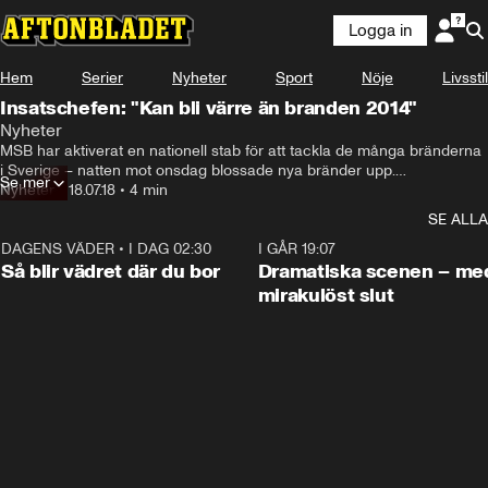
Logga in
Hem
Serier
Nyheter
Sport
Nöje
Livsstil
Insatschefen: "Kan bli värre än branden 2014"
Nyheter
MSB har aktiverat en nationell stab för att tackla de många bränderna 
i Sverige – natten mot onsdag blossade nya bränder upp.

Se mer
Ett av de italienska specialplanen som ska hjälpa till med 
Nyheter
•
18.07.18
•
4 min
släckningsarbetet har tekniska problem, skriver SVT.
SE ALLA
DAGENS VÄDER
•
I DAG 02:30
1:06
I GÅR 19:07
Så blir vädret där du bor
Dramatiska scenen – me
mirakulöst slut