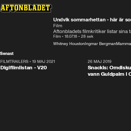
Undvik sommarhettan - här är s
Film
Aftonbladets filmkritiker listar sina
Film
•
18.07.18
•
28 sek
Whitney Houston
Ingmar Bergman
Mamma
Senast
FILMTRAILERS
•
19 MAJ 2021
2:00
26 MAJ 2019
Digifilmlistan - V20
Snackis: Omdisk
vann Guldpalm i