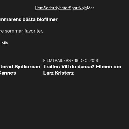
Hem
Serier
Nyheter
Sport
Nöje
Mer
Livsstil
ommarens bästa biofilmer
 tre sommar-favoriter.
 Mia
1:25
FILMTRAILERS
•
18 DEC. 2018
0:5
uterad Sydkorean
Trailer: Vill du dansa? Filmen om
 Cannes
Larz Kristerz