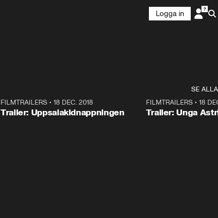
Logga in
SE ALLA
7
FILMTRAILERS
•
18 DEC. 2018
1:30
FILMTRAILERS
•
18 DE
Trailer: Uppsalakidnappningen
Trailer: Unga Astr