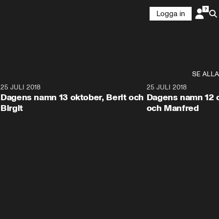
Logga in
SE ALLA
2
25 JULI 2018
0:22
25 JULI 2018
Dagens namn 13 oktober, Berit och
Dagens namn 12 ok
Birgit
och Manfred