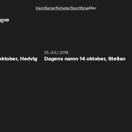
Hem
Serier
Nyheter
Sport
Nöje
Mer
Livsstil
ggve
0:22
25 JULI 2018
0:2
ktober, Hedvig
Dagens namn 14 oktober, Stellan