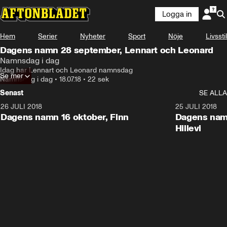
Logga in
Hem
Serier
Nyheter
Sport
Nöje
Livsstil
Dagens namn 28 september, Lennart och Leonard
Namnsdag i dag
Idag har Lennart och Leonard namnsdag
Se mer
Namnsdag i dag
•
18.07.18
•
22 sek
Senast
SE ALLA
26 JULI 2018
0:22
25 JULI 2018
Dagens namn 16 oktober, Finn
Dagens namn
Hillevi