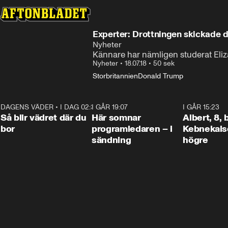
Experter: Drottningen skickade d
Nyheter
Kännare har nämligen studerat Eliz
Nyheter
•
18.07.18
•
50 sek
Storbritannien
Donald Trump
DAGENS VÄDER
•
I DAG 02:30
1:06
I GÅR 19:07
0:45
I GÅR 15:23
Så blir vädret där du
Här somnar
Albert, 8,
bor
programledaren – i
Kebnekaise
sändning
högre