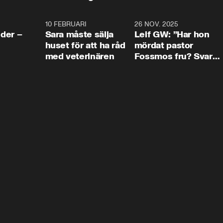
4:24
10 FEBRUARI
4:13
26 NOV. 2025
8:1
der –
Sara måste sälja
Leif GW: ”Har hon
huset för att ha råd
mördat pastor
med veterinären
Fossmos fru? Svar
nej.”