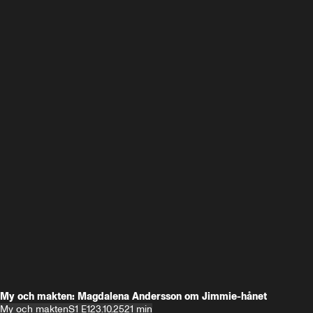
My och makten: Magdalena Andersson om Jimmie-hånet
My och makten
S1 E1
23.10.25
21 min