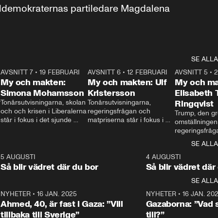
aldemokraternas partiledare Magdalena 
SE ALLA
7
AVSNITT 7
•
19 FEBRUARI
24:30
AVSNITT 6
•
12 FEBRUARI
27:30
AVSNITT 5
•
My och makten:
My och makten: Ulf
My och ma
Simona Mohamsson
Kristersson
Elisabeth
 
Tonårsutvisningarna, skolan 
Tonårsutvisningarna, 
Ringqvist
och och krisen i Liberalerna 
regeringsfrågan och 
Trump, den gr
står i fokus i det sjunde 
matpriserna står i fokus i 
omställningen
avsnittet av ”My och 
det sjätte avsnittet av ”My 
regeringsfråga
makten”. Se när 
och makten”. Se när 
centrum i det 
SE ALLA
Aftonbladets inrikespolitiska 
Aftonbladets inrikespolitiska 
avsnittet av ”
kommentator My 
kommentator My 
6
5 AUGUSTI
1:06
4 AUGUSTI
Makten”. Se nä
Rohwedder ställer 
Rohwedder ställer 
Så blir vädret där du bor
Så blir vädret där
Aftonbladets in
utbildnings- och 
statsminister Ulf Kristersson 
kommentator 
SE ALLA
integrationsminister Simona 
till svars.
Rohwedder stäl
Mohamsson till svars.
Centerpartiets
2
NYHETER
•
16 JAN. 2025
1:01
NYHETER
•
16 JAN. 20
Thand Ring till
Ahmed, 40, är fast i Gaza: ”Vill
Gazaborna: ”Vad s
tillbaka till Sverige”
till?”