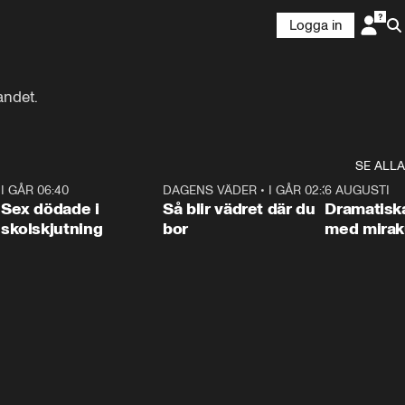
Logga in
andet.
SE ALLA
6
I GÅR 06:40
0:47
DAGENS VÄDER
•
I GÅR 02:30
1:06
6 AUGUSTI
Sex dödade i
Så blir vädret där du
Dramatisk
skolskjutning
bor
med miraku