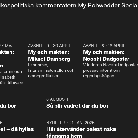
r inrikespolitiska kommentatorn My Rohwedder Soci
27 MAJ
3:51
AVSNITT 9
•
30 APRIL
24:00
AVSNITT 8
•
16 APRIL
25:1
kten:
My och makten:
My och makten:
Mikael Damberg
Nooshi Dadgostar
on
Ekonomin, 
V-ledaren Nooshi Dadgostar
finansministerrollen och 
pressas internt om 
onomin och 
demografikrisen. 
regeringsfrågan.

lisabeth 
Oppositionen ställs till svars 
I Aftonbladets 
ls till svars 
när Socialdemokraternas 
partiledarutfrågning ”My 
stern gästar 
Mikael Damberg gästar My 
och Makten” sätter hon ner 
My och Makten. 
och Makten. 
foten mot kritikerna:

1:06
6 AUGUSTI
1:0
– Vi ställer upp i val. Ska vi 
 du bor
Så blir vädret där du bor
vara med så sitter vi förstås 
25
1:22
NYHETER
•
21 JAN. 2025
0:5
ael – då hyllas
Här återvänder palestinska
fångarna hem