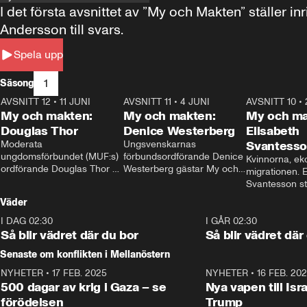
I det första avsnittet av ”My och Makten” ställe
Andersson till svars.
Spela upp
1
Säsong
AVSNITT 12
•
11 JUNI
26:27
AVSNITT 11
•
4 JUNI
23:40
AVSNITT 10
•
My och makten:
My och makten:
My och ma
Douglas Thor
Denice Westerberg
Elisabeth
Moderata 
Ungsvenskarnas 
Svantess
ungdomsförbundet (MUF:s) 
förbundsordförande Denice 
Kvinnorna, ek
ordförande Douglas Thor 
Westerberg gästar My och 
migrationen. E
gästar My och makten. I 
makten. I avsnittet 
Svantesson stäl
avsnittet diskuteras 
diskuteras migrationsfrågan 
när finansmini
Väder
tonårsutvisningarna och hur 
och hur SD ska locka 
Moderaterna ska locka 
kvinnliga väljare. 
I DAG 02:30
1:06
I GÅR 02:30
väljare till valet i höst. 
Så blir vädret där du bor
Så blir vädret där
Senaste om konflikten i Mellanöstern
NYHETER
•
17 FEB. 2025
0:45
NYHETER
•
16 FEB. 20
500 dagar av krig i Gaza – se
Nya vapen till Isr
förödelsen
Trump