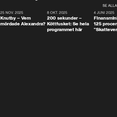
SE ALLA
3
25 NOV. 2025
31:05
8 OKT. 2025
4:29
4 JUNI 2025
Knutby – Vem
200 sekunder –
Finansmin
mördade Alexandra?
Köttfusket: Se hela
125 procent
programmet här
"Skattever
viktig uppg