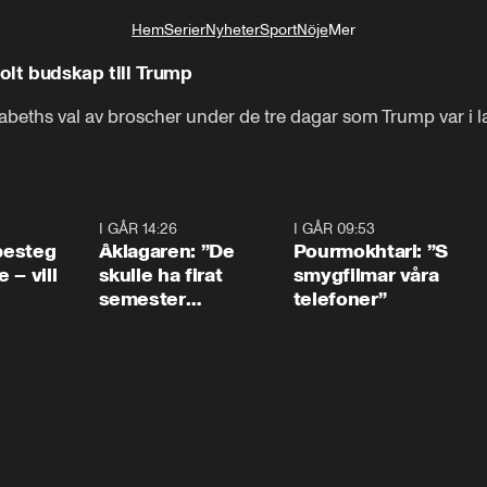
Hem
Serier
Nyheter
Sport
Nöje
Mer
Livsstil
olt budskap till Trump
abeths val av broscher under de tre dagar som Trump var i l
0:54
I GÅR 14:26
1:54
I GÅR 09:53
1:3
 besteg
Åklagaren: ”De
Pourmokhtari: ”S
 – vill
skulle ha firat
smygfilmar våra
semester
telefoner”
tillsammans”