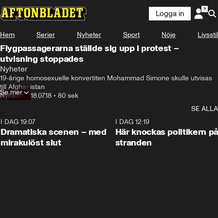
Logga in
Hem
Serier
Nyheter
Sport
Nöje
Livsstil
Flygpassagerarna ställde sig upp i protest –
utvisning stoppades
Nyheter
19-årige homosexuelle konvertiten Mohammad Simone skulle utvisas 
till Afghanistan
Se mer
Nyheter
•
18.07.18
•
80 sek
SE ALLA
I DAG 19:07
0:42
I DAG 12:19
Dramatiska scenen – med
Här knockas politikern p
mirakulöst slut
stranden