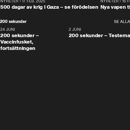
NYHETER
•
17 FEB. 2025
0:45
NYHETER
•
16 F
500 dagar av krig i Gaza – se förödelsen
Nya vapen ti
200 sekunder
SE ALLA
24 JUNI
5:00
2 JUNI
200 sekunder –
200 sekunder – Testern
Vaccinfusket,
fortsättningen