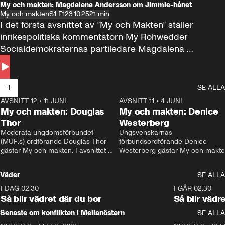
My och makten: Magdalena Andersson om Jimmie-hånet
My och makten
S1 E1
23.10.25
21 min
I det första avsnittet av ”My och Makten” ställer 
inrikespolitiska kommentatorn My Rohwedder 
Socialdemokraternas partiledare Magdalena 
Andersson till svars.
1
SE ALLA
AVSNITT 12
•
11 JUNI
26:27
AVSNITT 11
•
4 JUNI
2
My och makten: Douglas
My och makten: Denice
Thor
Westerberg
Moderata ungdomsförbundet 
Ungsvenskarnas 
(MUF:s) ordförande Douglas Thor 
förbundsordförande Denice 
gästar My och makten. I avsnittet 
Westerberg gästar My och makten.
diskuteras tonårsutvisningarna och 
avsnittet diskuteras migrationsfrå
hur Moderaterna ska locka väljare till 
och hur SD ska locka kvinnliga 
Väder
SE ALLA
valet i höst. 
väljare. 
I DAG 02:30
1:06
I GÅR 02:30
Så blir vädret där du bor
Så blir vädr
Senaste om konflikten i Mellanöstern
SE ALLA