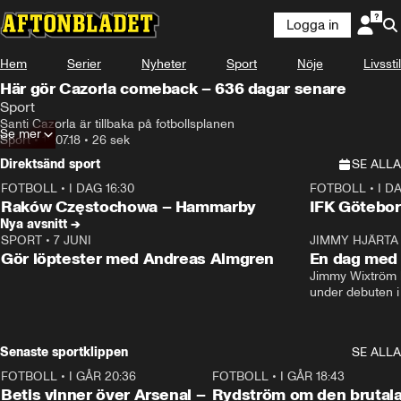
Logga in
Hem
Serier
Nyheter
Sport
Nöje
Livsstil
Här gör Cazorla comeback – 636 dagar senare
Sport
Santi Cazorla är tillbaka på fotbollsplanen
Se mer
Sport
•
18.07.18
•
26 sek
Direktsänd sport
SE ALLA
FOTBOLL
•
I DAG 16:30
FOTBOLL
•
I D
Plus
Plus
Raków Częstochowa – Hammarby
IFK Götebor
Nya avsnitt →
SPORT
•
7 JUNI
16:36
JIMMY HJÄRTA
Gör löptester med Andreas Almgren
En dag med 
Jimmy Wixtröm 
under debuten i
Senaste sportklippen
SE ALLA
FOTBOLL
•
I GÅR 20:36
1:30
FOTBOLL
•
I GÅR 18:43
Betis vinner över Arsenal –
Rydström om den brutal