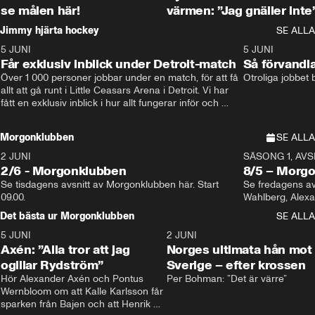
se målen här!
värmen: ”Jag gnäller inte
Jimmy hjärta hockey
SE ALLA
5 JUNI
11:14
5 JUNI
Får exklusiv inblick under Detroit-match
Så förvandl
Över 1 000 personer jobbar under en match, för att få 
Otroliga jobbet
allt att gå runt i Little Ceasars Arena i Detroit. Vi har 
fått en exklusiv inblick i hur allt fungerar inför och 
under match i världens bästa hockeyliga
Morgonklubben
SE ALLA
2 JUNI
SÄSONG 1, AVSN
2/6 - Morgonklubben
8/5 – Morg
Se tisdagens avsnitt av Morgonklubben här. Start 
Se fredagens av
09.00. 
Det bästa ur Morgonklubben
SE ALLA
5 JUNI
0:44
2 JUNI
Axén: ”Alla tror att jag
Norges ultimata hån mot
ogillar Rydström”
Sverige – efter krossen
Hör Alexander Axén och Pontus 
Per Bohman: ”Det är värre”
Wernbloom om att Kalle Karlsson får 
sparken från Bajen och att Henrik 