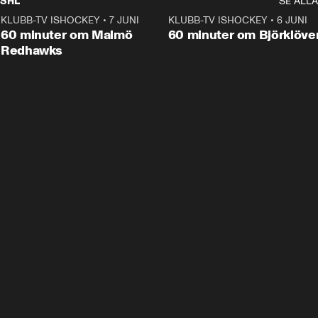
SHL
SE ALLA
KLUBB-TV ISHOCKEY
•
7 JUNI
1:02:53
KLUBB-TV ISHOCKEY
•
6 JUNI
1:0
Plus
60 minuter om Malmö
60 minuter om Björklöve
Redhawks