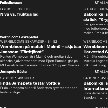
Rydström tar över
Fotbollsresan
SE ALLA
FOTBOLL
•
16 JULI
0:44
FOTBOLLSRES
Niva vs. fruktsallad
Bakom kulis
skräck: ”Kry
Vad gör man som
med fotbollsres
Wernblooms eskapader
WERNBLOOMS ESKAPADER
•
S4, E2
38:23
WERNBLOOMS 
Wernbloom på match i Malmö – skjutsar
Wernbloom 
Jansson: ”Färdtjänst”
Harvestad 
Pontus Wernbloom är i Malmö och grottar i det 
Från åtta gubbar 
skånska självförtroendet med Björn Ranelid, går på 
Marcus Lager sta
MFF-match med komikern Simon ”Chippen” Svensson 
folk i Linköping
och hjälper skadade stjärnbacken Pontus Jansson 
och Wernbloom kl
Jernspets Gästar
SE ALLA
hem. 
SÄSONG 1, AVSNITT 4
13:37
SÄSONG 1, AVS
Frida Jernspets testar voltige
Bakom kuli
Frida Jernspets åker till Södertörn ryttarcenter och 
Internation
testar voltige
Frida Jernspets 
Sweden Interna